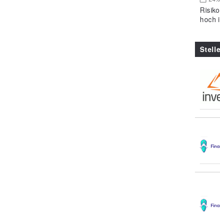
Risik
hoch 
Stell