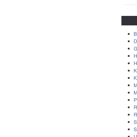
B
D
G
H
H
K
K
M
M
P
R
R
S
S
U