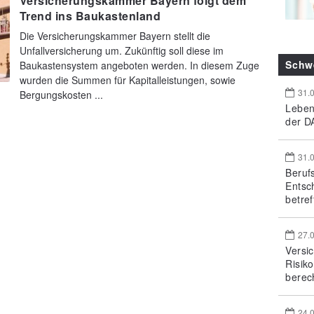
Versicherungskammer Bayern folgt dem
Trend ins Baukastenland
Die Versicherungskammer Bayern stellt die
Unfallversicherung um. Zukünftig soll diese im
Schw
Baukastensystem angeboten werden. In diesem Zuge
wurden die Summen für Kapitalleistungen, sowie
31.
Bergungskosten ...
Leben
der DA
31.
Beruf
Entsc
betref
27.
Versi
Risik
berec
24.