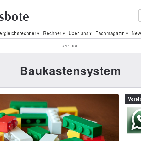
ergleichsrechner
Rechner
Über uns
Fachmagazin
New
ANZEIGE
Baukastensystem
Vers