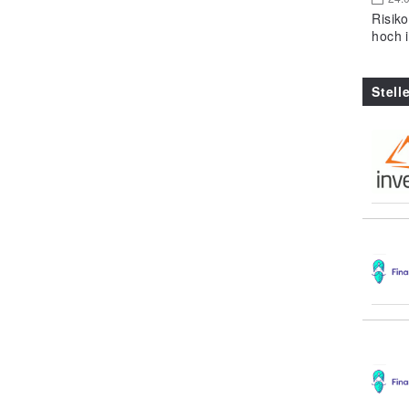
Risik
hoch 
Stell