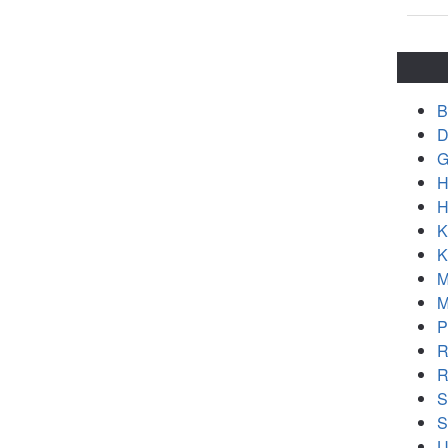
B
D
G
H
H
K
K
M
M
P
R
R
S
S
U