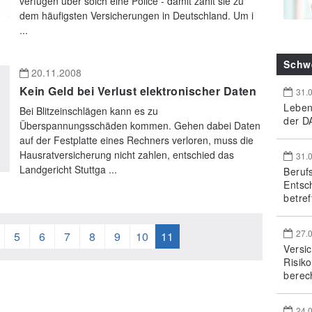
verfügen über solch eine Police - damit zählt sie zu
dem häufigsten Versicherungen in Deutschland. Um i
...
Schw
20.11.2008
Kein Geld bei Verlust elektronischer Daten
31.
Leben
Bei Blitzeinschlägen kann es zu
der DA
Überspannungsschäden kommen. Gehen dabei Daten
auf der Festplatte eines Rechners verloren, muss die
Hausratversicherung nicht zahlen, entschied das
31.
Landgericht Stuttga ...
Beruf
Entsc
betref
27.
5
6
7
8
9
10
11
Versi
Risik
berec
24.