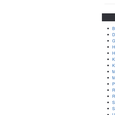
B
D
G
H
H
K
K
M
M
P
R
R
S
S
U