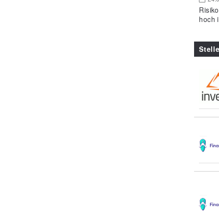
Risik
hoch 
Stell