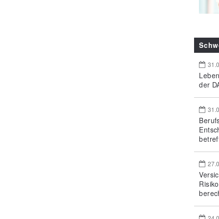
Schw
31.
Leben
der DA
31.
Beruf
Entsc
betref
27.
Versi
Risik
berec
24.