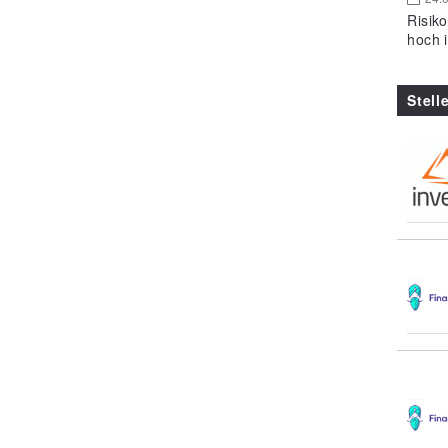
Risik
hoch 
Stell