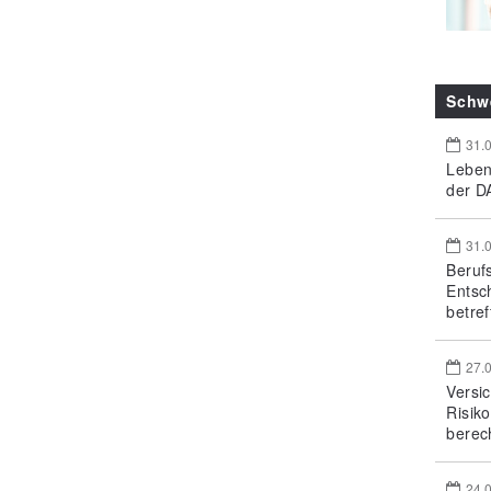
Schw
31.
Leben
der DA
31.
Beruf
Entsc
betref
27.
Versi
Risik
berec
24.