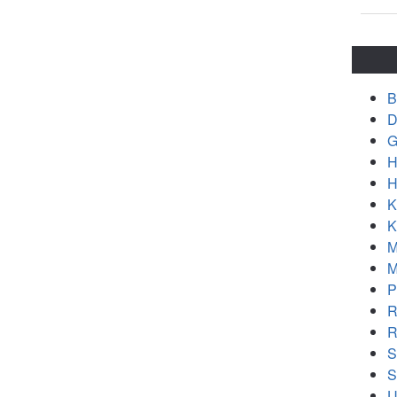
B
D
G
H
H
K
K
M
M
P
R
R
S
S
U