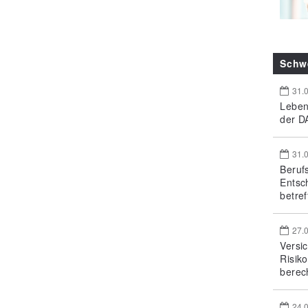
Schw
31.
Leben
der DA
31.
Beruf
Entsc
betref
27.
Versi
Risik
berec
24.