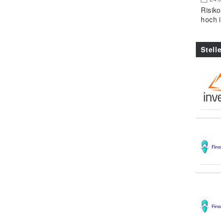
Risik
hoch 
Stell