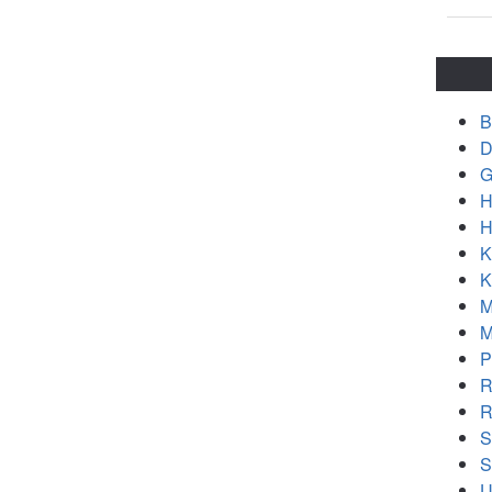
B
D
G
H
H
K
K
M
M
P
R
R
S
S
U