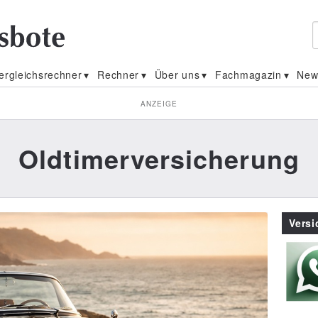
ergleichsrechner
Rechner
Über uns
Fachmagazin
New
ANZEIGE
Oldtimerversicherung
Vers