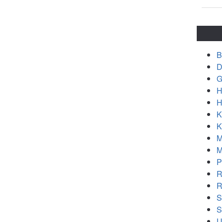
B
D
G
H
H
K
K
M
M
P
R
R
S
S
U