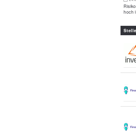
Risik
hoch 
Stell