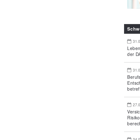
Schw
31.
Leben
der DA
31.
Beruf
Entsc
betref
27.
Versi
Risik
berec
24.