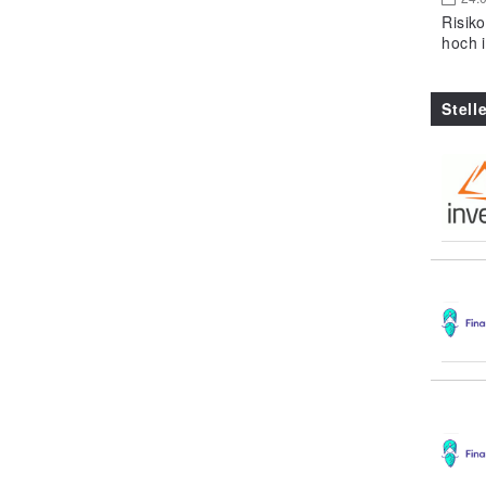
Risik
hoch 
Stell