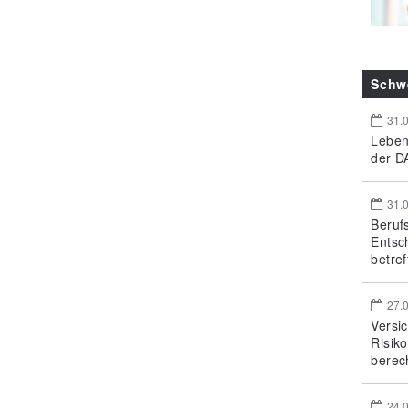
Schw
31.
Leben
der DA
31.
Beruf
Entsc
betref
27.
Versi
Risik
berec
24.