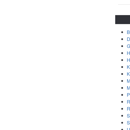
B
D
G
H
H
K
K
M
M
P
R
R
S
S
U