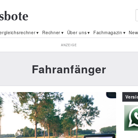
ergleichsrechner
Rechner
Über uns
Fachmagazin
New
ANZEIGE
Fahranfänger
Vers