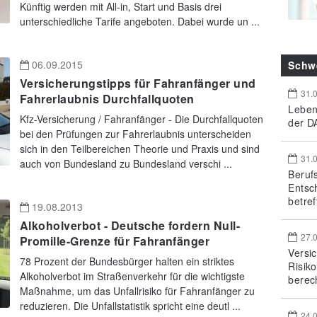
Künftig werden mit All-in, Start und Basis drei
unterschiedliche Tarife angeboten. Dabei wurde un ...
06.09.2015
Schw
Versicherungstipps für Fahranfänger und
31.
Fahrerlaubnis Durchfallquoten
Leben
Kfz-Versicherung / Fahranfänger - Die Durchfallquoten
der DA
bei den Prüfungen zur Fahrerlaubnis unterscheiden
sich in den Teilbereichen Theorie und Praxis und sind
31.
auch von Bundesland zu Bundesland verschi ...
Beruf
Entsc
betref
19.08.2013
Alkoholverbot - Deutsche fordern Null-
27.
Promille-Grenze für Fahranfänger
Versi
78 Prozent der Bundesbürger halten ein striktes
Risik
Alkoholverbot im Straßenverkehr für die wichtigste
berec
Maßnahme, um das Unfallrisiko für Fahranfänger zu
reduzieren. Die Unfallstatistik spricht eine deutl ...
24.