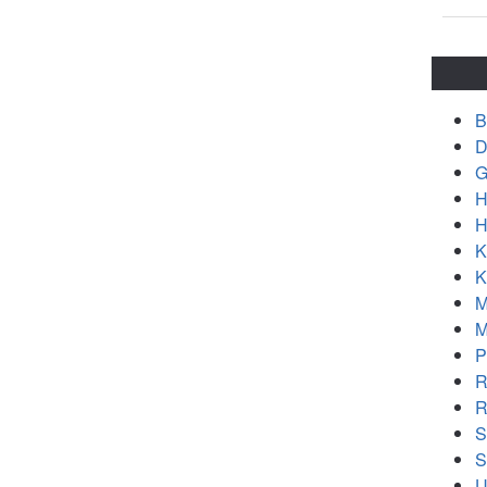
B
D
G
H
H
K
K
M
M
P
R
R
S
S
U