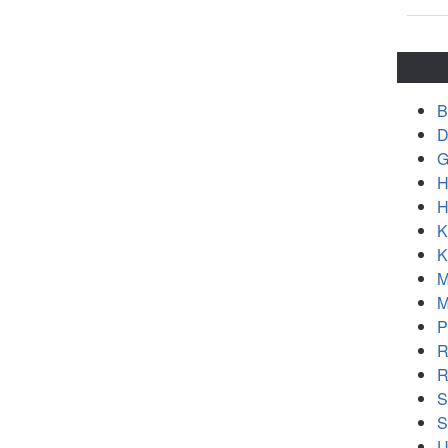
B
D
G
H
H
K
K
M
M
P
R
R
S
S
U