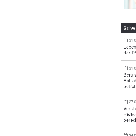
Schw
31.
Leben
der DA
31.
Beruf
Entsc
betref
27.
Versi
Risik
berec
24.