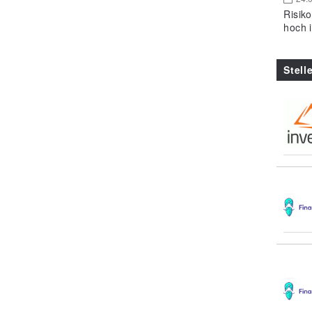
Risik
hoch 
Stell