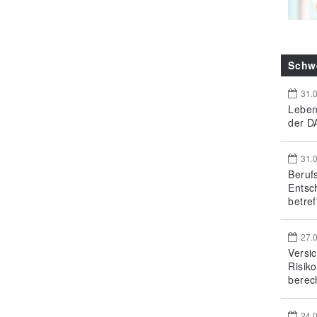
Schw
31.
Leben
der DA
31.
Beruf
Entsc
betref
27.
Versi
Risik
berec
24.