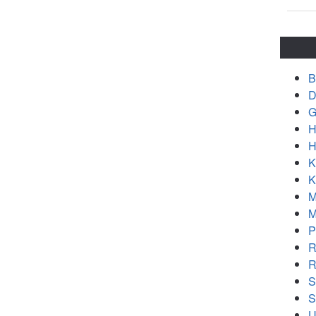
B
D
G
H
H
K
K
M
M
P
R
R
S
S
U