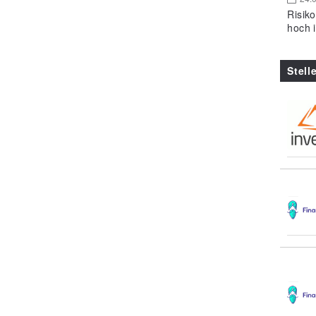
Risik
hoch 
Stell