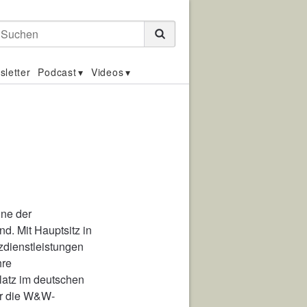
Suchen
sletter
Podcast
Videos
ine der
d. Mit Hauptsitz in
zdienstleistungen
hre
Platz im deutschen
er die W&W-