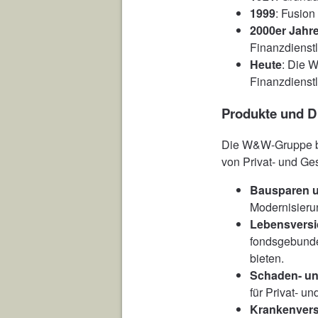
1999
: Fusio
2000er Jahr
Finanzdienst
Heute
: Die 
Finanzdienst
Produkte und D
Die W&W-Gruppe bie
von Privat- und Ge
Bausparen u
Modernisieru
Lebensvers
fondsgebunde
bieten.
Schaden- un
für Privat- u
Krankenver