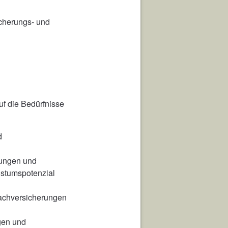
icherungs- und
uf die Bedürfnisse
d
rungen und
hstumspotenzial
 Sachversicherungen
gen und