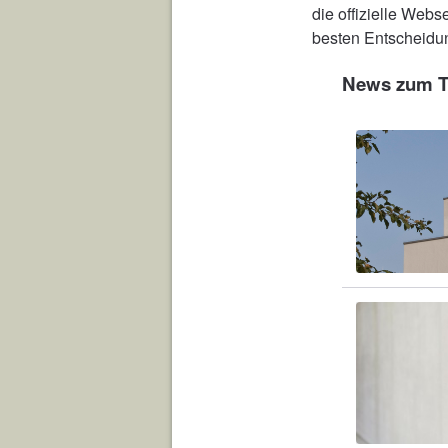
die offizielle Web
besten Entscheidun
News zum T