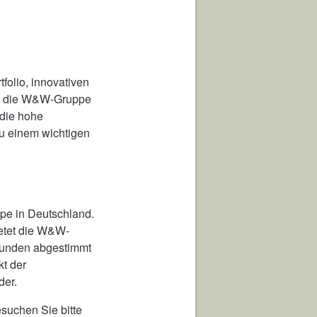
folio, innovativen
hat die W&W-Gruppe
 die hohe
u einem wichtigen
pe in Deutschland.
ietet die W&W-
 Kunden abgestimmt
kt der
der.
suchen Sie bitte