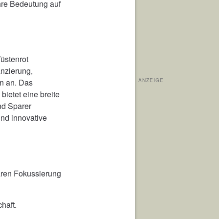
hre Bedeutung auf
üstenrot
nzierung,
ANZEIGE
n an. Das
ietet eine breite
nd Sparer
und innovative
aren Fokussierung
haft.