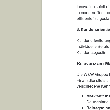
Innovation spielt 
in moderne Techno
effizienter zu gesta
3.
Kundenorienti
Kundenorientierung
individuelle Berat
Kunden abgestimmt
Relevanz am Ma
Die W&W-Gruppe hat
Finanzdienstleistu
verschiedene Kenn
Marktanteil
:
Deutschland u
Beitragsei