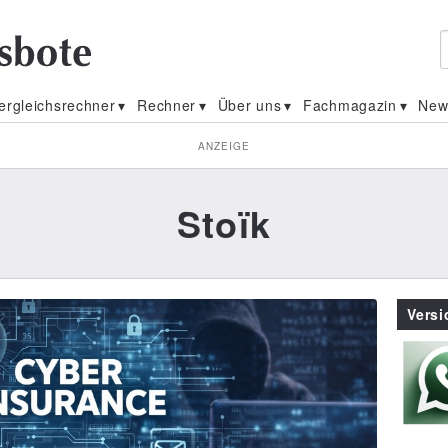
ergleichsrechner
Rechner
Über uns
Fachmagazin
New
ANZEIGE
Stoïk
Vers