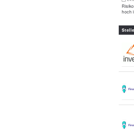
Risik
hoch 
Stell