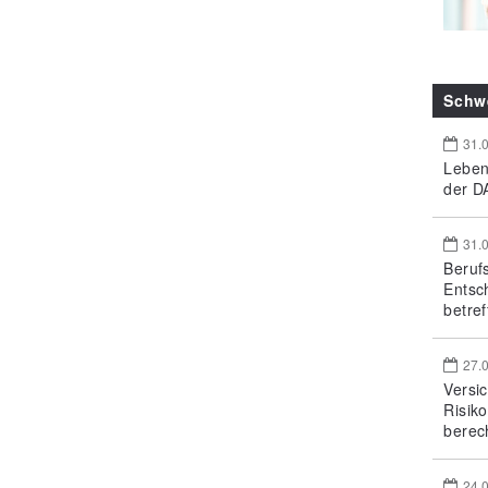
Schw
31.
Leben
der DA
31.
Beruf
Entsc
betref
27.
Versi
Risik
berec
24.