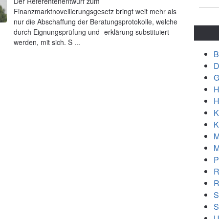
Der Referentenentwurf zum
Finanzmarktnovellierungsgesetz bringt weit mehr als
nur die Abschaffung der Beratungsprotokolle, welche
durch Eignungsprüfung und -erklärung substituiert
werden, mit sich. S ...
B
D
G
H
H
K
K
M
M
P
R
R
S
S
U