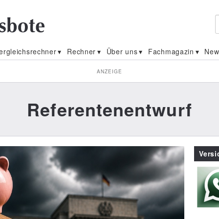
ergleichsrechner
Rechner
Über uns
Fachmagazin
New
ANZEIGE
Referentenentwurf
Vers