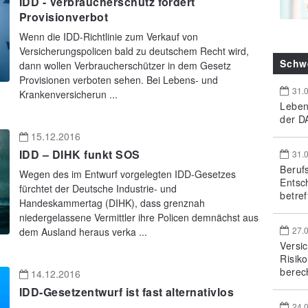
IDD - Verbraucherschutz fordert
Provisionverbot
Wenn die IDD-Richtlinie zum Verkauf von
Versicherungspolicen bald zu deutschem Recht wird,
Schw
dann wollen Verbraucherschützer in dem Gesetz
Provisionen verboten sehen. Bei Lebens- und
31.
Krankenversicherun ...
Leben
der DA
15.12.2016
IDD – DIHK funkt SOS
31.
Beruf
Wegen des im Entwurf vorgelegten IDD-Gesetzes
Entsc
fürchtet der Deutsche Industrie- und
betref
Handeskammertag (DIHK), dass grenznah
niedergelassene Vermittler ihre Policen demnächst aus
27.
dem Ausland heraus verka ...
Versi
Risik
berec
14.12.2016
IDD-Gesetzentwurf ist fast alternativlos
24.