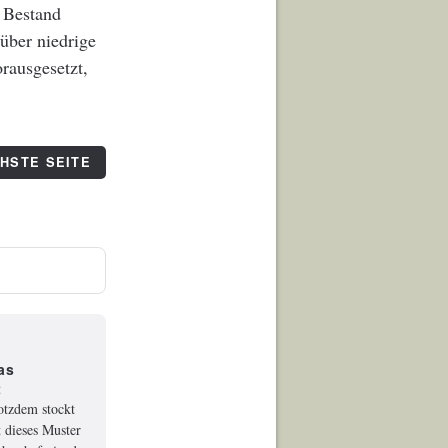
n Bestand
über niedrige
rausgesetzt,
HSTE SEITE
as
t
rotzdem stockt
 dieses Muster