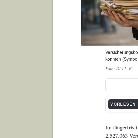
Versicherungsbot
konnten (Symbolb
DALL-E
VORLESEN
Im längerfrist
2.527.063 Ver