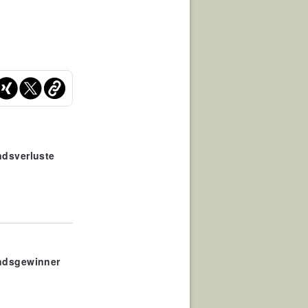
ndsverluste
andsgewinner