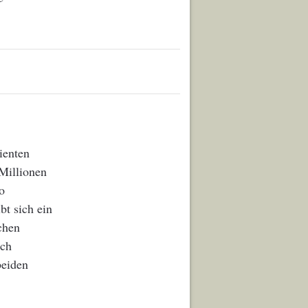
ienten
Millionen
o
bt sich ein
chen
ach
beiden