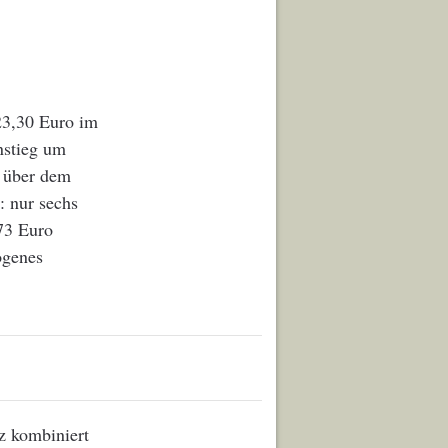
23,30 Euro im
nstieg um
r über dem
: nur sechs
73 Euro
ogenes
z kombiniert