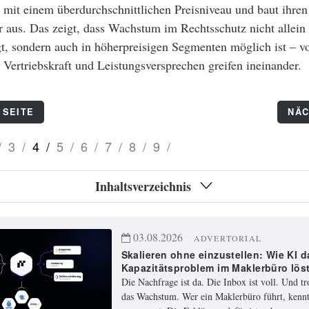
 mit einem überdurchschnittlichen Preisniveau und baut ihre
 aus. Das zeigt, dass Wachstum im Rechtsschutz nicht allein 
gt, sondern auch in höherpreisigen Segmenten möglich ist – vo
 Vertriebskraft und Leistungsversprechen greifen ineinander.
 SEITE
NÄC
/
3
/
4
/
5
/
6
/
7
/
8
/
9
/
Inhaltsverzeichnis
03.08.2026
ADVERTORIAL
Skalieren ohne einzustellen: Wie KI d
Kapazitätsproblem im Maklerbüro lös
Die Nachfrage ist da. Die Inbox ist voll. Und t
das Wachstum. Wer ein Maklerbüro führt, kennt