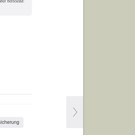
ber befreiend:
sicherung