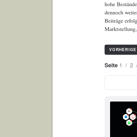
hohe Bestände
dennoch weiter
Beiträge erfol
Marktstellung,
Von
VORHERIGE
S
ve
1
/
2
Seite
n
W
e
ni
g