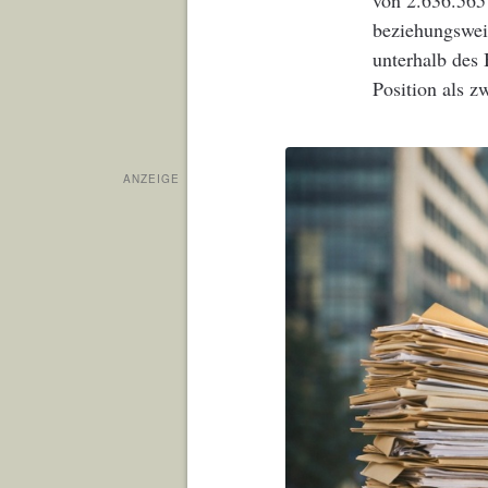
von 2.636.565
beziehungsweis
unterhalb des 
Position als z
ANZEIGE