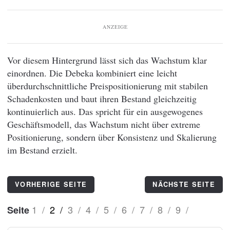
ANZEIGE
Vor diesem Hintergrund lässt sich das Wachstum klar
einordnen. Die Debeka kombiniert eine leicht
überdurchschnittliche Preispositionierung mit stabilen
Schadenkosten und baut ihren Bestand gleichzeitig
kontinuierlich aus. Das spricht für ein ausgewogenes
Geschäftsmodell, das Wachstum nicht über extreme
Positionierung, sondern über Konsistenz und Skalierung
im Bestand erzielt.
Von
VORHERIGE SEITE
NÄCHSTE SEITE
S
ve
1
/
2
/
3
/
4
/
5
/
6
/
7
/
8
/
9
/
Seite
n