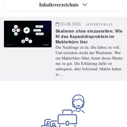
W
Inhaltsverzeichnis
e
ni
g
03.08.2026
ADVERTORIAL
Skalieren ohne einzustellen: Wie
KI das Kapazitätsproblem im
Maklerbüro löst
Die Nachfrage ist da. Die Inbox ist voll.
Und trotzdem stockt das Wachstum. Wer
ein Maklerbüro führt, kennt dieses Muster
nur zu gut. Die Erklärung dafür ist
unbequem, aber befreiend: Makler haben
se ...