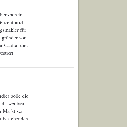
Shenzhen in
Tencent noch
ngsmakler für
itgründer von
r Capital und
estiert.
dies solle die
icht weniger
r Markt sei
it bestehenden