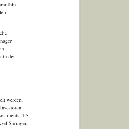
araufhin
den
sche
anager
on
n in der
elt werden.
 Investoren
nvestments, TA
xel Springer,