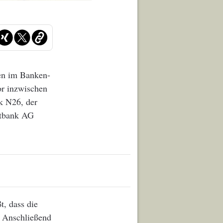
ten im Banken-
or inzwischen
k N26, der
itbank AG
, dass die
 Anschließend