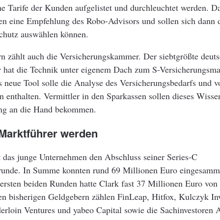
he Tarife der Kunden aufgelistet und durchleuchtet werden. D
en eine Empfehlung des Robo-Advisors und sollen sich dann 
Schutz auswählen können.
rn zählt auch die Versicherungskammer. Der siebtgrößte deut
er hat die Technik unter eigenem Dach zum S-Versicherungsm
s neue Tool solle die Analyse des Versicherungsbedarfs und v
 enthalten. Vermittler in den Sparkassen sollen dieses Wisse
ng an die Hand bekommen.
 Marktführer werden
 das junge Unternehmen den Abschluss seiner Series-C
runde. In Summe konnten rund 69 Millionen Euro eingesamm
 ersten beiden Runden hatte Clark fast 37 Millionen Euro von
den bisherigen Geldgebern zählen FinLeap, Hitfox, Kulczyk I
erloin Ventures und yabeo Capital sowie die Sachinvestoren A