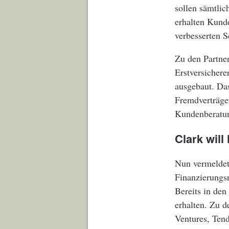
sollen sämtlic
erhalten Kund
verbesserten 
Zu den Partne
Erstversicher
ausgebaut. Da
Fremdverträgen
Kundenberatu
Clark will
Nun vermeldet
Finanzierungs
Bereits in den
erhalten. Zu 
Ventures, Tend