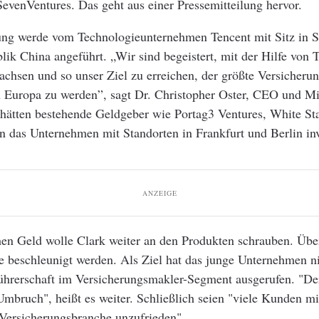
enVentures. Das geht aus einer Pressemitteilung hervor.
ung werde vom Technologieunternehmen Tencent mit Sitz in 
lik China angeführt. „Wir sind begeistert, mit der Hilfe von 
achsen und so unser Ziel zu erreichen, der größte Versicheru
n Europa zu werden”, sagt Dr. Christopher Oster, CEO und M
hätten bestehende Geldgeber wie Portag3 Ventures, White Sta
n das Unternehmen mit Standorten in Frankfurt und Berlin inv
ANZEIGE
en Geld wolle Clark weiter an den Produkten schrauben. Über
 beschleunigt werden. Als Ziel hat das junge Unternehmen n
führerschaft im Versicherungsmakler-Segment ausgerufen. "De
 Umbruch", heißt es weiter. Schließlich seien "viele Kunden m
Versicherungsbranche unzufrieden".