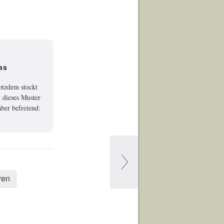
as
t
rotzdem stockt
 dieses Muster
ber befreiend:
ren