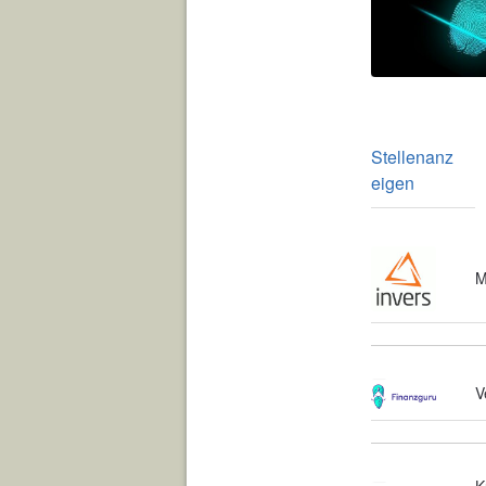
Stellenanz
eigen
M
V
K