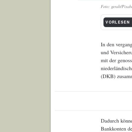
geralt/Pixab
VORLESEN
In den vergang
und Versicheru
mit der genos
niederländisc
(DKB) zusam
Dadurch könne
Bankkonten de