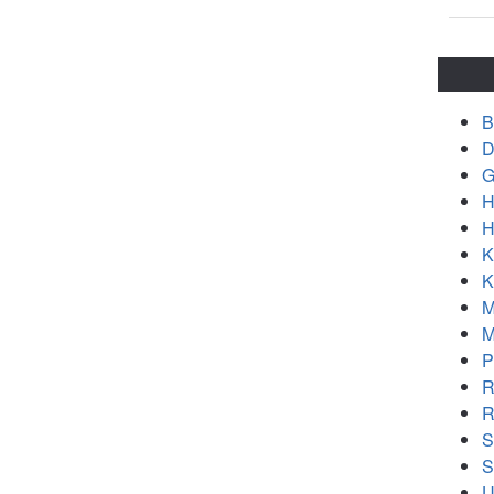
B
D
G
H
H
K
K
M
M
P
R
R
S
S
U