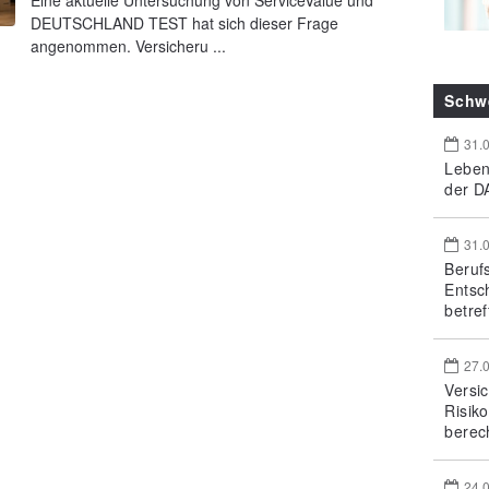
Eine aktuelle Untersuchung von ServiceValue und
DEUTSCHLAND TEST hat sich dieser Frage
angenommen. Versicheru ...
Schw
31.
Leben
der DA
31.
Beruf
Entsc
betref
27.
Versi
Risik
berec
24.