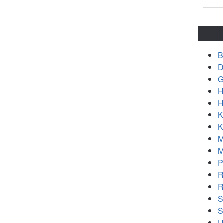
B
D
G
H
H
K
K
M
M
P
R
R
S
S
U