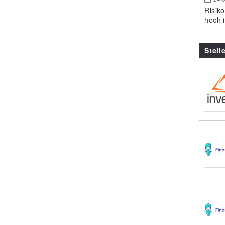
Risik
hoch 
Stell