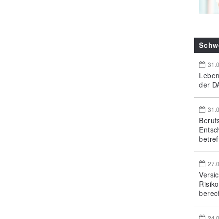
Schw
31.
Leben
der DA
31.
Beruf
Entsc
betref
27.
Versi
Risik
berec
24.