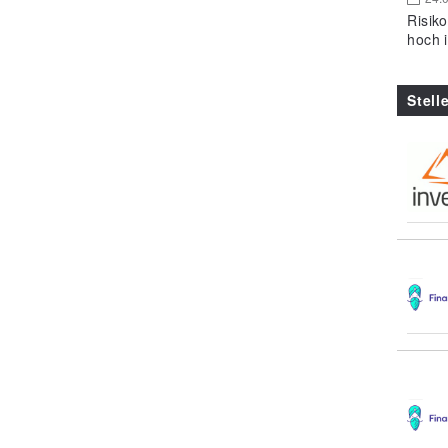
Risik
hoch 
Stell