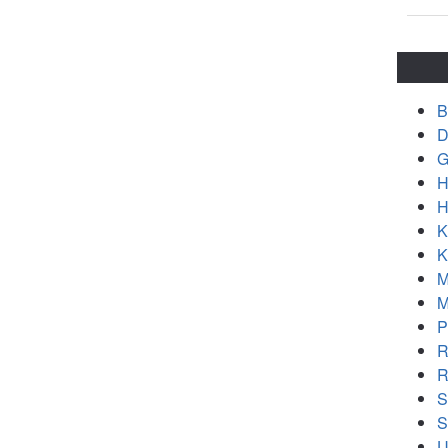
B
D
G
H
H
K
K
M
M
P
R
R
S
S
U