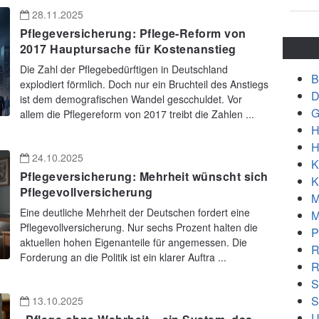
28.11.2025
Pflegeversicherung: Pflege-Reform von
2017 Hauptursache für Kostenanstieg
Die Zahl der Pflegebedürftigen in Deutschland
B
explodiert förmlich. Doch nur ein Bruchteil des Anstiegs
D
ist dem demografischen Wandel gescchuldet. Vor
G
allem die Pflegereform von 2017 treibt die Zahlen ...
H
H
24.10.2025
K
Pflegeversicherung: Mehrheit wünscht sich
K
Pflegevollversicherung
M
Eine deutliche Mehrheit der Deutschen fordert eine
M
Pflegevollversicherung. Nur sechs Prozent halten die
P
aktuellen hohen Eigenanteile für angemessen. Die
R
Forderung an die Politik ist ein klarer Auftra ...
R
S
S
13.10.2025
U