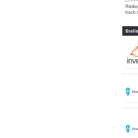
Risik
hoch 
Stell