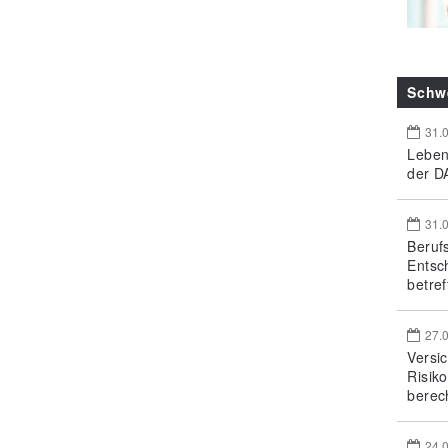
Schw
31.
Leben
der DA
31.
Beruf
Entsc
betref
27.
Versi
Risik
berec
24.