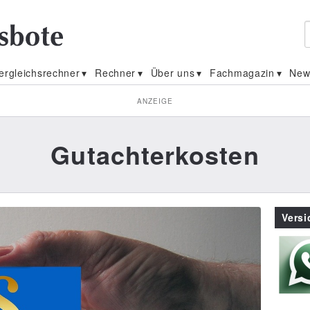
ergleichsrechner
Rechner
Über uns
Fachmagazin
New
ANZEIGE
Gutachterkosten
Vers