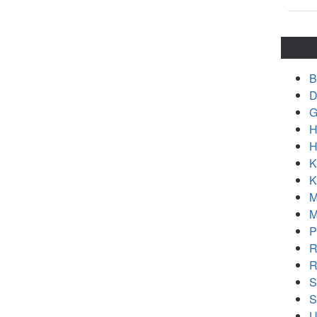
B
D
G
H
H
K
K
M
M
P
R
R
S
S
U