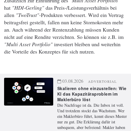
Zusätzlich zur Einführung des
"Multi Asset Portfolios"
hat
"HDI-Gerling"
das Preis-/Leistungsverhältnis bei
allen
"TwoTrust"
-Produkten verbessert. Wird ein Vertrag
beitragsfrei gestellt, fallen nun keine Stornokosten mehr
an. Auch während der Rentenzahlung müssen Kunden
nicht auf eine Rendite verzichten. So können sie z.B. im
"Multi Asset Portfolio"
investiert bleiben und weiterhin
die Vorteile des Konzeptes für sich nutzen.
03.08.2026
ADVERTORIAL
Skalieren ohne einzustellen: Wie
KI das Kapazitätsproblem im
Maklerbüro löst
Die Nachfrage ist da. Die Inbox ist voll.
Und trotzdem stockt das Wachstum. Wer
ein Maklerbüro führt, kennt dieses Muster
nur zu gut. Die Erklärung dafür ist
unbequem, aber befreiend: Makler haben