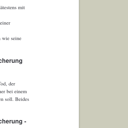
ätestens mit
einer
n wie seine
icherung
Tod, der
her bei einem
en soll. Beides
cherung -