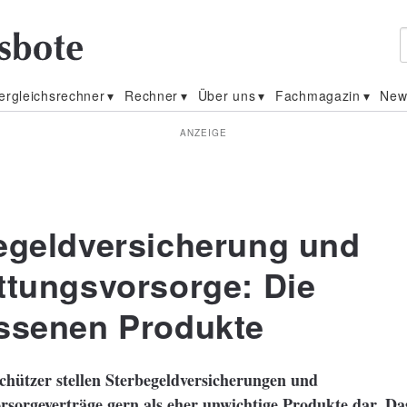
ergleichsrechner
Rechner
Über uns
Fachmagazin
New
ANZEIGE
egeldversicherung und
ttungsvorsorge: Die
ssenen Produkte
hützer stellen Sterbegeldversicherungen und
rsorgeverträge gern als eher unwichtige Produkte dar. Da