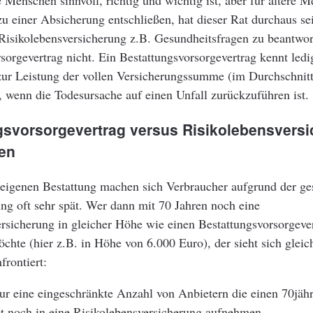
e Menschen sinnvoll, richtig und wichtig ist, aber für ältere 
t zu einer Absicherung entschließen, hat dieser Rat durchaus s
 Risikolebensversicherung z.B. Gesundheitsfragen zu beantwor
sorgevertrag nicht. Ein Bestattungsvorsorgevertrag kennt ledi
zur Leistung der vollen Versicherungssumme (im Durchschnitt 
t, wenn die Todesursache auf einen Unfall zurückzuführen ist.
gsvorsorgevertrag versus Risikolebensvers
en
eigenen Bestattung machen sich Verbraucher aufgrund der ge
ng oft sehr spät. Wer dann mit 70 Jahren noch eine
rsicherung in gleicher Höhe wie einen Bestattungsvorsorgeve
chte (hier z.B. in Höhe von 6.000 Euro), der sieht sich glei
rontiert:
nur eine eingeschränkte Anzahl von Anbietern die einen 70jäh
t noch in eine Risikolebensversicherung aufnehmen.