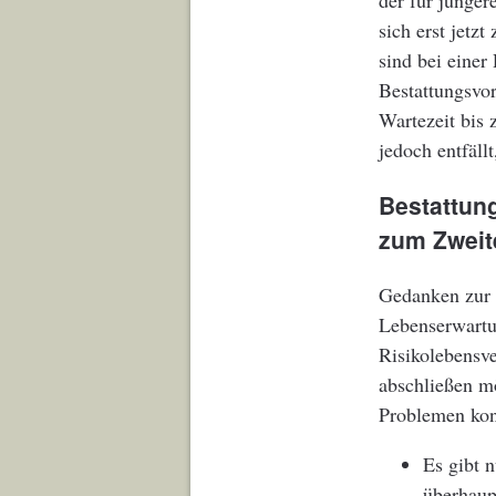
der für jünger
sich erst jetz
sind bei einer
Bestattungsvor
Wartezeit bis 
jedoch entfäll
Bestattun
zum Zweit
Gedanken zur 
Lebenserwartu
Risikolebensve
abschließen mö
Problemen konf
Es gibt 
überhaup