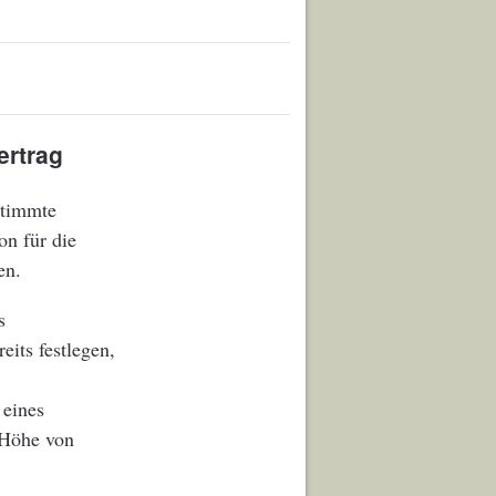
ertrag
stimmte
on für die
en.
s
its festlegen,
 eines
 Höhe von