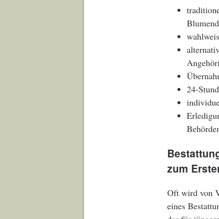
tradition
Blumende
wahlweis
alternat
Angehöri
Übernahm
24-Stund
individu
Erledigu
Behörde
Bestattun
zum Erste
Oft wird von V
eines Bestattu