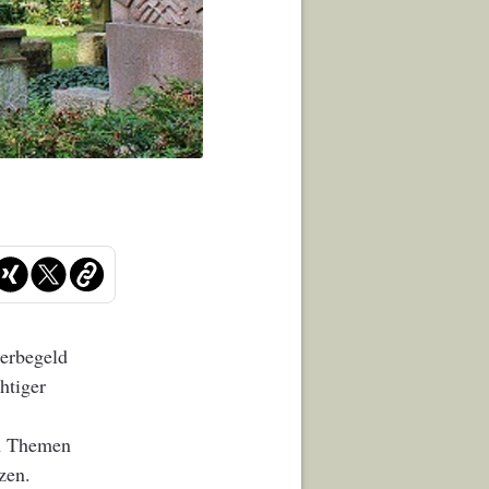
terbegeld
htiger
en Themen
zen.