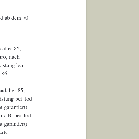
nd ab dem 70.
dalter 85,
uro, nach
eistung bei
 86.
endalter 85,
istung bei Tod
 garantiert)
o z.B. bei Tod
 garantiert)
erte