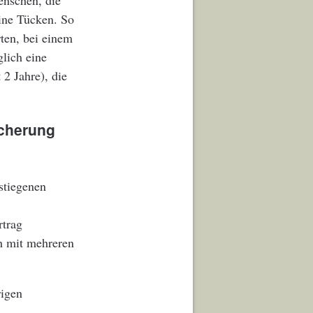
Menschen, die
eine Tücken. So
ten, bei einem
glich eine
2 Jahre), die
icherung
stiegenen
rtrag
ch mit mehreren
rigen