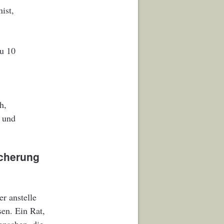
ist,
zu 10
h,
) und
icherung
r anstelle
sen. Ein Rat,