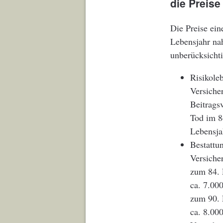
die Preise
Die Preise ein
Lebensjahr nah
unberücksichtig
Risikoleb
Versiche
Beitrags
Tod im 8
Lebensja
Bestattun
Versiche
zum 84. 
ca. 7.00
zum 90. 
ca. 8.00