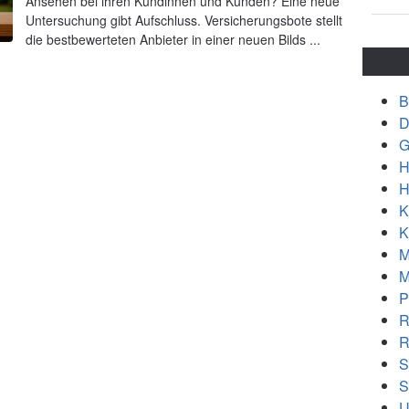
Ansehen bei ihren Kundinnen und Kunden? Eine neue
Untersuchung gibt Aufschluss. Versicherungsbote stellt
die bestbewerteten Anbieter in einer neuen Bilds ...
B
D
G
H
H
K
K
M
M
P
R
R
S
S
U