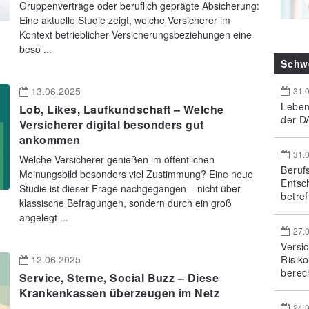
Gruppenverträge oder beruflich geprägte Absicherung:
Eine aktuelle Studie zeigt, welche Versicherer im
Kontext betrieblicher Versicherungsbeziehungen eine
beso ...
Schw
13.06.2025
31.
Leben
Lob, Likes, Laufkundschaft – Welche
der DA
Versicherer digital besonders gut
ankommen
31.
Welche Versicherer genießen im öffentlichen
Beruf
Meinungsbild besonders viel Zustimmung? Eine neue
Entsc
Studie ist dieser Frage nachgegangen – nicht über
betref
klassische Befragungen, sondern durch ein groß
angelegt ...
27.
Versi
Risik
12.06.2025
berec
Service, Sterne, Social Buzz – Diese
Krankenkassen überzeugen im Netz
24.