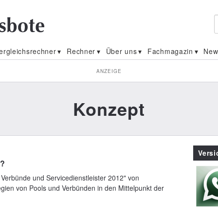
ergleichsrechner
Rechner
Über uns
Fachmagazin
New
ANZEIGE
Konzept
Vers
t?
 Verbünde und Servicedienstleister 2012" von
tegien von Pools und Verbünden in den Mittelpunkt der