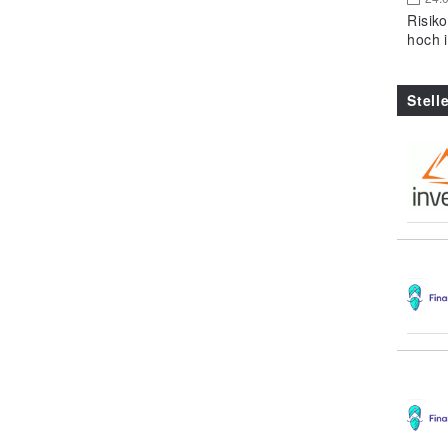
Risik
hoch 
Stell