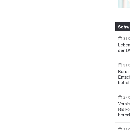
Schw
31.
Leben
der DA
31.
Beruf
Entsc
betref
27.
Versi
Risik
berec
24.