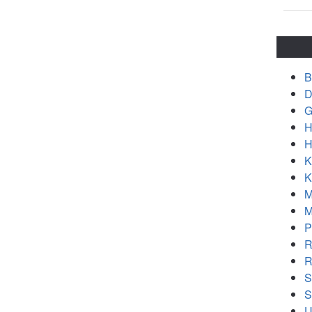
B
D
G
H
H
K
K
M
M
P
R
R
S
S
U