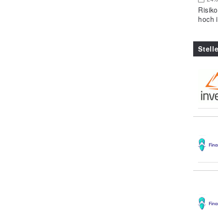
Risik
hoch 
Stell