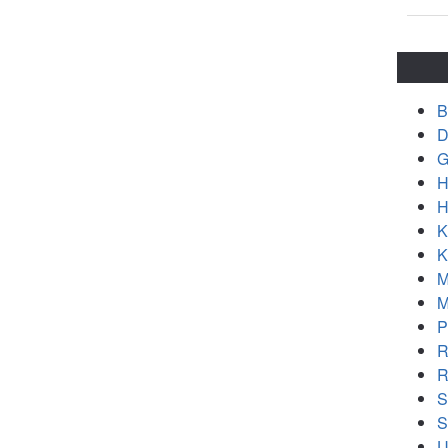
B
D
G
H
H
K
K
M
M
P
R
R
S
S
U