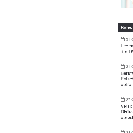
Schw
31.
Leben
der DA
31.
Beruf
Entsc
betref
27.
Versi
Risik
berec
24.