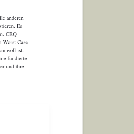
lle anderen
tieren. Es
den. CRQ
um Worst Case
nnvoll ist.
ne fundierte
er und ihre