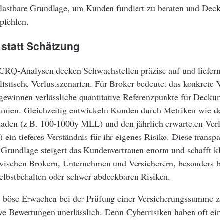
belastbare Grundlage, um Kunden fundiert zu beraten und D
pfehlen.
 statt Schätzung
CRQ-Analysen decken Schwachstellen präzise auf und liefern 
stische Verlustszenarien. Für Broker bedeutet das konkrete Vo
 gewinnen verlässliche quantitative Referenzpunkte für Deck
ämien. Gleichzeitig entwickeln Kunden durch Metriken wie 
aden (z.B. 100-1000y MLL) und den jährlich erwarteten Verl
 ein tieferes Verständnis für ihr eigenes Risiko. Diese transpa
 Grundlage steigert das Kundenvertrauen enorm und schafft k
zwischen Brokern, Unternehmen und Versicherern, besonders be
lbstbehalten oder schwer abdeckbaren Risiken.
 böse Erwachen bei der Prüfung einer Versicherungssumme z
ive Bewertungen unerlässlich. Denn Cyberrisiken haben oft ei