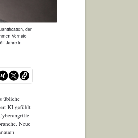
ntification, der
ehmen Vernaio
lf Jahre in
s übliche
eit KI gefühlt
Cyberangriffe
sbranche. Neue
enauen