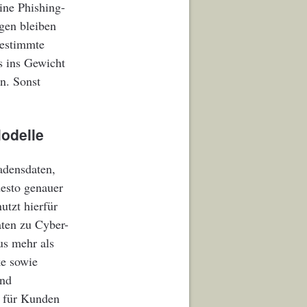
ine Phishing-
ngen bleiben
bestimmte
s ins Gewicht
en. Sonst
Modelle
adensdaten,
desto genauer
utzt hierfür
aten zu Cyber-
us mehr als
ke sowie
und
n für Kunden