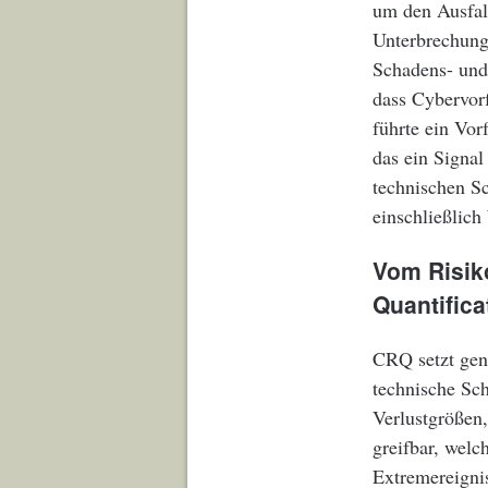
um den Ausfall
Unterbrechunge
Schadens- und 
dass Cybervorf
führte ein Vo
das ein Signa
technischen Sc
einschließlic
Vom Risik
Quantifica
CRQ setzt gena
technische Sch
Verlustgrößen,
greifbar, welc
Extremereignis