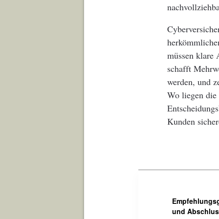
nachvollziehb
Cyberversicher
herkömmlichen 
müssen klare 
schafft Mehrwe
werden, und ze
Wo liegen die
Entscheidungsb
Kunden sicher
Empfehlungsg
und Abschluss