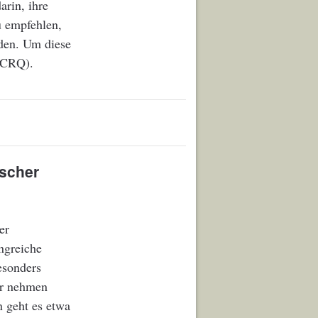
arin, ihre
 empfehlen,
iden. Um diese
 (CRQ).
ischer
er
angreiche
esonders
er nehmen
n geht es etwa