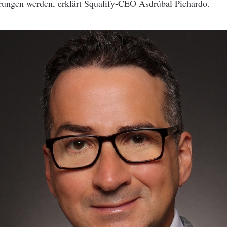
rungen werden, erklärt Squalify-CEO Asdrúbal Pichardo.