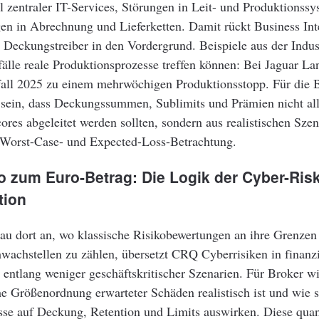
 zentraler IT-Services, Störungen in Leit- und Produktionss
n in Abrechnung und Lieferketten. Damit rückt Business Inte
Deckungstreiber in den Vordergrund. Beispiele aus der Indust
älle reale Produktionsprozesse treffen können: Bei Jaguar La
rfall 2025 zu einem mehrwöchigen Produktionsstopp. Für die 
l sein, dass Deckungssummen, Sublimits und Prämien nicht all
ores abgeleitet werden sollten, sondern aus realistischen Szen
h Worst-Case- und Expected-Loss-Betrachtung.
o zum Euro-Betrag: Die Logik der Cyber-Risk
tion
u dort an, wo klassische Risikobewertungen an ihre Grenzen 
wachstellen zu zählen, übersetzt CRQ Cyberrisiken in finanzi
 entlang weniger geschäftskritischer Szenarien. Für Broker w
he Größenordnung erwarteter Schäden realistisch ist und wie s
se auf Deckung, Retention und Limits auswirken. Diese quant