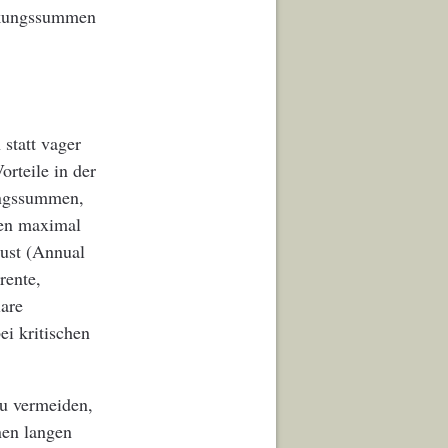
eckungssummen
statt vager
rteile in der
ungssummen,
den maximal
ust (Annual
rente,
lare
i kritischen
u vermeiden,
nen langen