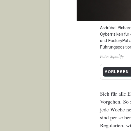
Asdrúbal Pichard
Cyberrisiken fü
und FactoryPal 
Führungsposition
Squalify
VORLESEN
Sich für alle 
Vorgehen. So s
jede Woche neu
sind per se be
Regularien, w