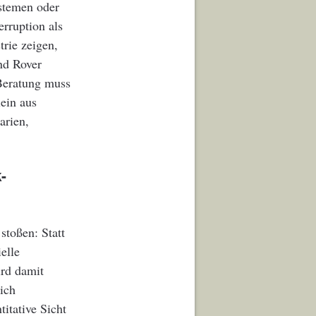
ystemen oder
rruption als
rie zeigen,
nd Rover
Beratung muss
ein aus
arien,
-
stoßen: Statt
elle
ird damit
ich
itative Sicht