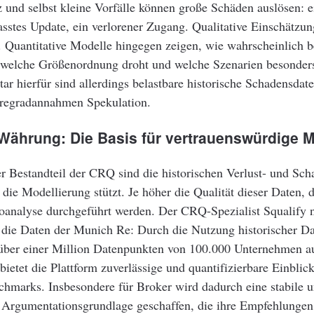
und selbst kleine Vorfälle können große Schäden auslösen: e
asstes Update, ein verlorener Zugang. Qualitative Einschätzu
. Quantitative Modelle hingegen zeigen, wie wahrscheinlich 
 welche Größenordnung droht und welche Szenarien besonder
tar hierfür sind allerdings belastbare historische Schadensdat
regradannahmen Spekulation.
 Währung: Die Basis für vertrauenswürdige 
er Bestandteil der CRQ sind die historischen Verlust- und Sch
 die Modellierung stützt. Je höher die Qualität dieser Daten, 
oanalyse durchgeführt werden. Der CRQ-Spezialist Squalify n
e die Daten der Munich Re: Durch die Nutzung historischer D
 über einer Million Datenpunkten von 100.000 Unternehmen a
ietet die Plattform zuverlässige und quantifizierbare Einblic
hmarks. Insbesondere für Broker wird dadurch eine stabile 
e Argumentationsgrundlage geschaffen, die ihre Empfehlunge