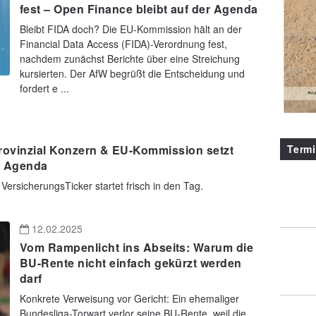
fest – Open Finance bleibt auf der Agenda
Bleibt FIDA doch? Die EU-Kommission hält an der
Financial Data Access (FIDA)-Verordnung fest,
nachdem zunächst Berichte über eine Streichung
kursierten. Der AfW begrüßt die Entscheidung und
fordert e ...
Term
rovinzial Konzern & EU-Kommission setzt
e Agenda
 VersicherungsTicker startet frisch in den Tag.
12.02.2025
Vom Rampenlicht ins Abseits: Warum die
BU-Rente nicht einfach gekürzt werden
darf
Konkrete Verweisung vor Gericht: Ein ehemaliger
Bundesliga-Torwart verlor seine BU-Rente, weil die