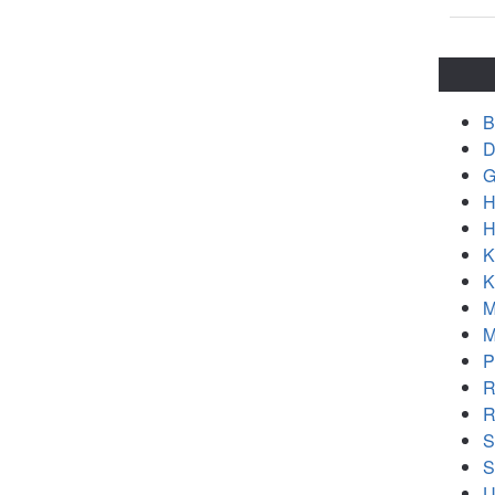
B
D
G
H
H
K
K
M
M
P
R
R
S
S
U