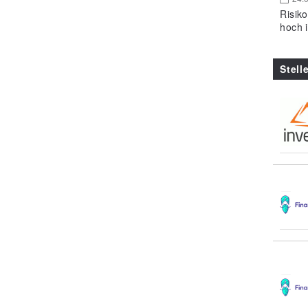
Risik
hoch 
Stell