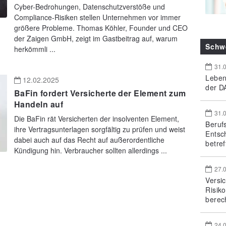
Cyber-Bedrohungen, Datenschutzverstöße und
Compliance-Risiken stellen Unternehmen vor immer
größere Probleme. Thomas Köhler, Founder und CEO
der Zaigen GmbH, zeigt im Gastbeitrag auf, warum
Schw
herkömmli ...
31.
Leben
12.02.2025
der DA
BaFin fordert Versicherte der Element zum
Handeln auf
31.
Die BaFin rät Versicherten der insolventen Element,
Beruf
ihre Vertragsunterlagen sorgfältig zu prüfen und weist
Entsc
dabei auch auf das Recht auf außerordentliche
betref
Kündigung hin. Verbraucher sollten allerdings ...
27.
Versi
Risik
berec
24.