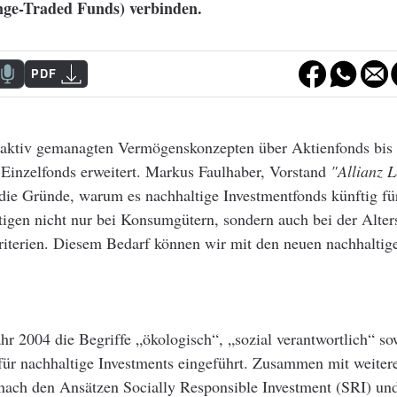
ge-Traded Funds) verbinden.
PDF
on aktiv gemanagten Vermögenskonzepten über Aktienfonds bi
Einzelfonds erweitert. Markus Faulhaber, Vorstand
"Allianz 
die Gründe, warum es nachhaltige Investmentfonds künftig fü
gen nicht nur bei Konsumgütern, sondern auch bei der Alter
Kriterien. Diesem Bedarf können wir mit den neuen nachhalti
r 2004 die Begriffe „ökologisch“, „sozial verantwortlich“ so
r nachhaltige Investments eingeführt. Zusammen mit weitere
nach den Ansätzen Socially Responsible Investment (SRI) und 