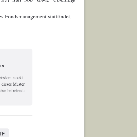
es Fondsmanagement stattfindet,
as
t
rotzdem stockt
 dieses Muster
ber befreiend:
TF