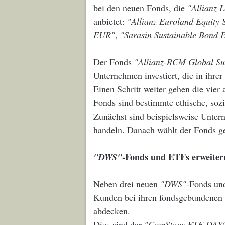
bei den neuen Fonds, die
"Allianz 
anbietet:
"Allianz Euroland Equity
EUR"
,
"Sarasin Sustainable Bond
Der Fonds
"Allianz-RCM Global Su
Unternehmen investiert, die in ihre
Einen Schritt weiter gehen die vier
Fonds sind bestimmte ethische, sozi
Zunächst sind beispielsweise Unter
handeln. Danach wählt der Fonds ge
-Fonds und ETFs erweitern
"DWS"
Neben drei neuen
"DWS"
-Fonds u
Kunden bei ihren fondsgebundenen 
abdecken.
Dies sind der
"ComStage ETF DAX