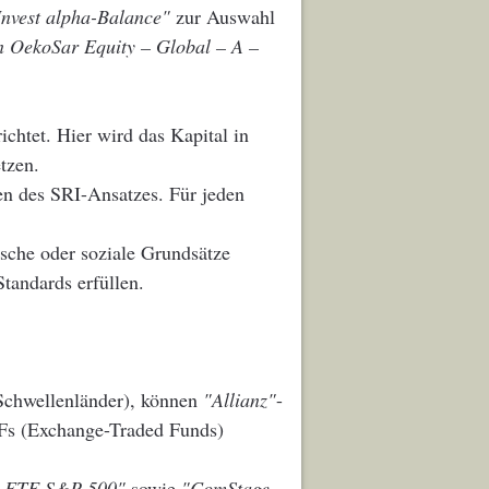
Invest alpha-Balance"
zur Auswahl
n OekoSar Equity – Global – A –
ichtet. Hier wird das Kapital in
tzen.
ien des SRI-Ansatzes. Für jeden
sche oder soziale Grundsätze
tandards erfüllen.
Schwellenländer), können
"Allianz"
-
TFs (Exchange-Traded Funds)
 ETF S&P 500"
sowie
"ComStage