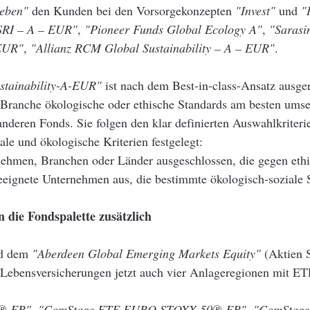
Leben"
den Kunden bei den Vorsorgekonzepten
"Invest"
und
"
 SRI – A – EUR"
,
"Pioneer Funds Global Ecology A"
,
"Sarasi
 EUR"
,
"Allianz RCM Global Sustainability – A – EUR"
.
stainability-A-EUR"
ist nach dem Best-in-class-Ansatz ausger
r Branche ökologische oder ethische Standards am besten umse
 anderen Fonds. Sie folgen den klar definierten Auswahlkriter
ale und ökologische Kriterien festgelegt:
nehmen, Branchen oder Länder ausgeschlossen, die gegen ethi
eignete Unternehmen aus, die bestimmte ökologisch-soziale S
 die Fondspalette zusätzlich
nd dem
"Aberdeen Global Emerging Markets Equity"
(Aktien 
Lebensversicherungen jetzt auch vier Anlageregionen mit E
® FR"
,
"ComStage ETF EURO STOXX 50® FR"
,
"ComStage