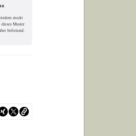
as
t
rotzdem stockt
 dieses Muster
ber befreiend: