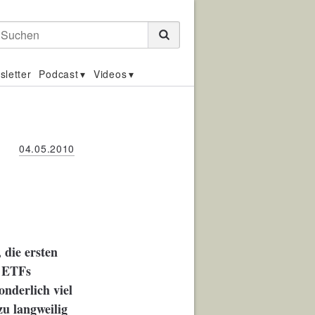
Suchen
sletter
Podcast
Videos
04.05.2010
 die ersten
n ETFs
nderlich viel
zu langweilig