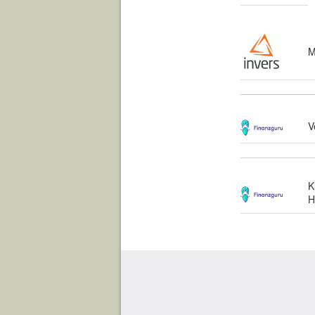
M
V
K
H