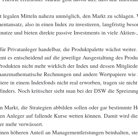
it legalen Mitteln nahezu unmöglich, den Markt zu schlagen. 
entansatz, also in einen Index zu investieren, langfristig beso
utze und bieten direkte passive Investments in viele Aktien‐
für Privatanleger handelbar, die Produktpalette wächst weiter
t es entscheidend auf die jeweilige Ausgestaltung des Produ
rodukten nicht mehr wirklich der Index und dessen Mitglieder
nanzmathematische Rechnungen und andere Wertpapiere wie 
re in einem Indexfonds nicht real erworben, tragen sie nicht 
Erfinders. Noch kritischer sieht man bei der DSW die Spreizu
arkt, die Strategien abbilden sollen oder gar bestimmte Heb
n Anleger auf fallende Kurse wetten können. Damit wird die 
er mehr verwässert.
inen höheren Anteil an Managementleistungen beinhalten, ste