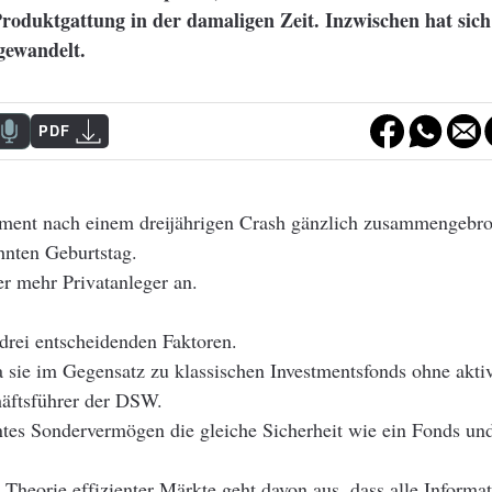
Produktgattung in der damaligen Zeit. Inzwischen hat sich
gewandelt.
PDF
ent nach einem dreijährigen Crash gänzlich zusammengebro
ehnten Geburtstag.
 mehr Privatanleger an.
 drei entscheidenden Faktoren.
da sie im Gegensatz zu klassischen Investmentsfonds ohne a
häftsführer der DSW.
nntes Sondervermögen die gleiche Sicherheit wie ein Fonds un
 Theorie effizienter Märkte geht davon aus, dass alle Informat