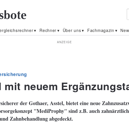
ergleichsrechner
Rechner
Über uns
Fachmagazin
New
ANZEIGE
ersicherung
l mit neuem Ergänzungsta
sicherer der Gothaer, Asstel, bietet eine neue Zahnzusatz
orsorgekonzept "MediProphy" sind z.B. auch zahnärztlich
 und Zahnbehandlung abgedeckt.