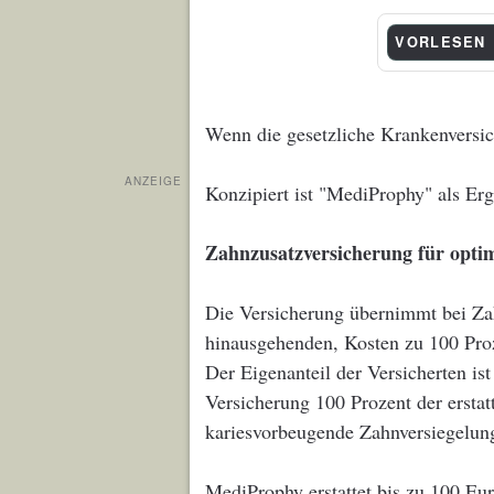
VORLESEN
Wenn die gesetzliche Krankenversic
ANZEIGE
Konzipiert ist "MediProphy" als Er
Zahnzusatzversicherung für opti
Die Versicherung übernimmt bei Za
hinausgehenden, Kosten zu 100 Proze
Der Eigenanteil der Versicherten is
Versicherung 100 Prozent der ersta
kariesvorbeugende Zahnversiegelung
MediProphy erstattet bis zu 100 Eur