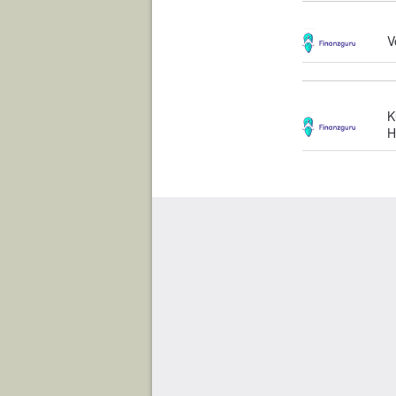
V
K
H