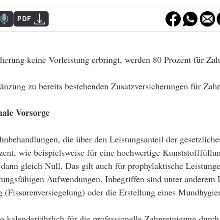
PDF
herung keine Vorleistung erbringt, werden 80 Prozent für Zah
gänzung zu bereits bestehenden Zusatzversicherungen für Zahn
male Vorsorge
hnbehandlungen, die über den Leistungsanteil der gesetzlic
nt, wie beispielsweise für eine hochwertige Kunststofffüllu
t dann gleich Null. Das gilt auch für prophylaktische Leistun
ttungsfähigen Aufwendungen. Inbegriffen sind unter anderem 
 (Fissurenversiegelung) oder die Erstellung eines Mundhygien
o kalenderjährlich für die professionelle Zahnreinigung durch