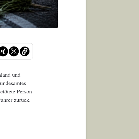
hland und
 Bundesamtes
getötete Person
Fahrer zurück.