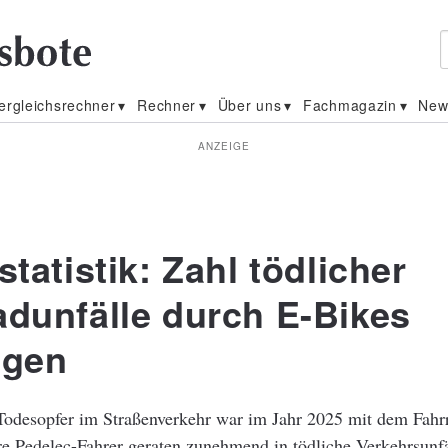
ergleichsrechner
Rechner
Über uns
Fachmagazin
New
ANZEIGE
statistik: Zahl tödlicher
adunfälle durch E-Bikes
egen
 Todesopfer im Straßenverkehr war im Jahr 2025 mit dem Fahr
re Pedelec-Fahrer geraten zunehmend in tödliche Verkehrsunf