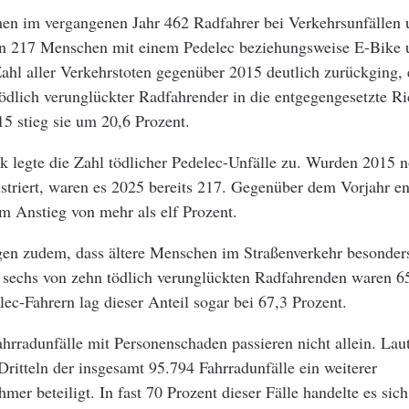
en im vergangenen Jahr 462 Radfahrer bei Verkehrsunfällen
n 217 Menschen mit einem Pedelec beziehungsweise E-Bike 
hl aller Verkehrstoten gegenüber 2015 deutlich zurückging, 
tödlich verunglückter Radfahrender in die entgegengesetzte R
5 stieg sie um 20,6 Prozent.
k legte die Zahl tödlicher Pedelec-Unfälle zu. Wurden 2015 
istriert, waren es 2025 bereits 217. Gegenüber dem Vorjahr en
m Anstieg von mehr als elf Prozent.
gen zudem, dass ältere Menschen im Straßenverkehr besonder
s sechs von zehn tödlich verunglückten Radfahrenden waren 6
elec-Fahrern lag dieser Anteil sogar bei 67,3 Prozent.
hrradunfälle mit Personenschaden passieren nicht allein. Laut
Dritteln der insgesamt 95.794 Fahrradunfälle ein weiterer
hmer beteiligt. In fast 70 Prozent dieser Fälle handelte es sic