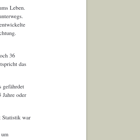
 ums Leben.
unterwegs.
entwickelte
ichtung.
noch 36
tspricht das
s gefährdet
5 Jahre oder
 Statistik war
h um