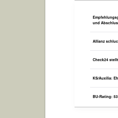
Empfehlungsg
und Abschluss
Allianz schlu
Check24 stell
KS/Auxilia: E
BU-Rating: 537