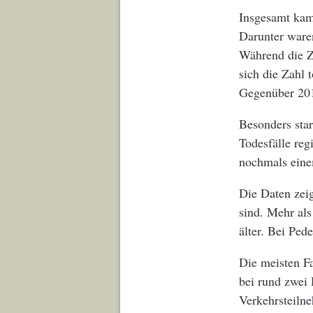
Insgesamt kam
Darunter ware
Während die Za
sich die Zahl 
Gegenüber 201
Besonders star
Todesfälle reg
nochmals eine
Die Daten zei
sind. Mehr al
älter. Bei Ped
Die meisten Fa
bei rund zwei 
Verkehrsteilne