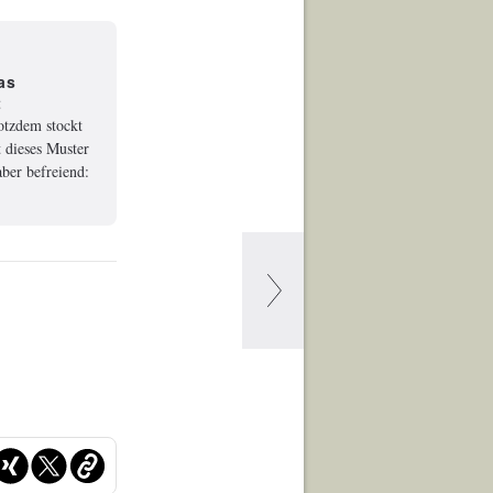
as
t
rotzdem stockt
 dieses Muster
ber befreiend: