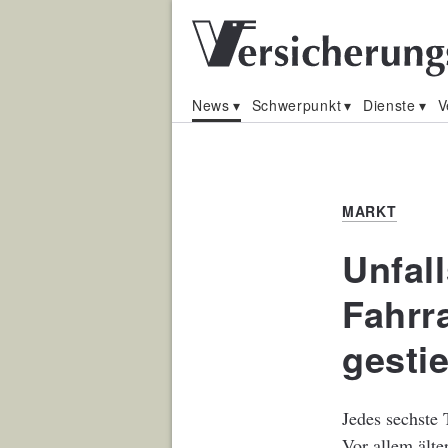
News
Schwerpunkt
Dienste
V
MARKT
Unfall
Fahrr
gesti
Jedes sechste
Vor allem älte