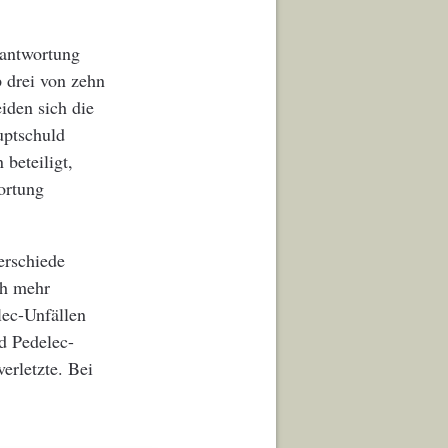
rantwortung
 drei von zehn
iden sich die
uptschuld
beteiligt,
ortung
erschiede
ch mehr
lec-Unfällen
d Pedelec-
erletzte. Bei