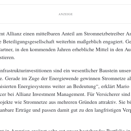
ANZEIGE
t Allianz einen mittelbaren Anteil am Stromnetzbetreiber A
re Beteiligungsgesellschaft weiterhin maßgeblich engagiert. 
Partner, in den kommenden Jahren erhebliche Mittel in den A
stieren.
Infrastrukturinvestitionen sind ein wesentlicher Baustein unser
ie. Gerade im Zuge der Energiewende gewinnen Stromnetze al
isierten Energiesystems weiter an Bedeutung“, erklärt Mario 
cer bei Allianz Investment Management. Für Versicherer sind
rojekte wie Stromnetze aus mehreren Gründen attraktiv. Sie b
planbare Erträge und passen damit gut zu den langfristigen Ve
t in Amprion ergänzt sehr gut unser bestehendes Portfolio i