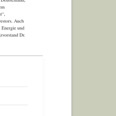
zem
t“,
vestors. Auch
e Energie und
zvorstand Dr.