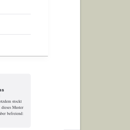
as
t
rotzdem stockt
 dieses Muster
ber befreiend: