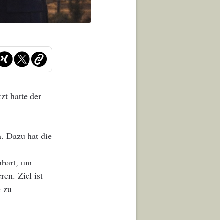
zt hatte der
. Dazu hat die
nbart, um
en. Ziel ist
e zu