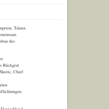
mprion. Talanx
Gemeinsam
usbau des
er
s Rückgrat
Skoric, Chief
ieten
rpflichtungen
n Deutschland,