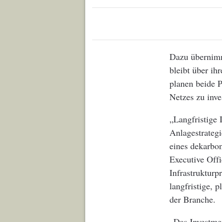
Dazu übernimm
bleibt über ih
planen beide 
Netzes zu inve
„Langfristige 
Anlagestrateg
eines dekarbon
Executive Offi
Infrastrukturp
langfristige, 
der Branche.
„Das Investmen