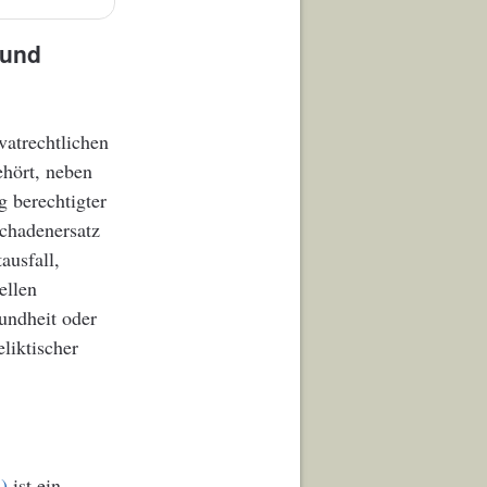
 und
vatrechtlichen
ehört, neben
g berechtigter
chadenersatz
ausfall,
ellen
undheit oder
eliktischer
)
ist ein