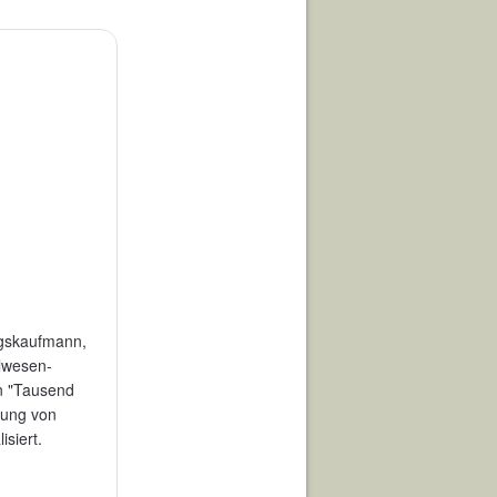
ngskaufmann,
ilwesen-
on "Tausend
rung von
isiert.