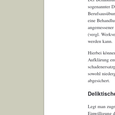
sogenannter D
Berufsausübun
eine Behandlun
angemessener S
(vergl. Werkve
werden kann.
Hierbei könne
Aufklärung en
schadenersatzp
sowohl niederg
abgesichert.
Deliktisch
Legt man zugr
Einwilligung d