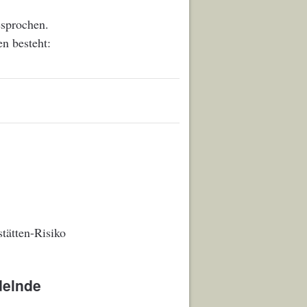
esprochen.
en besteht:
stätten-Risiko
delnde