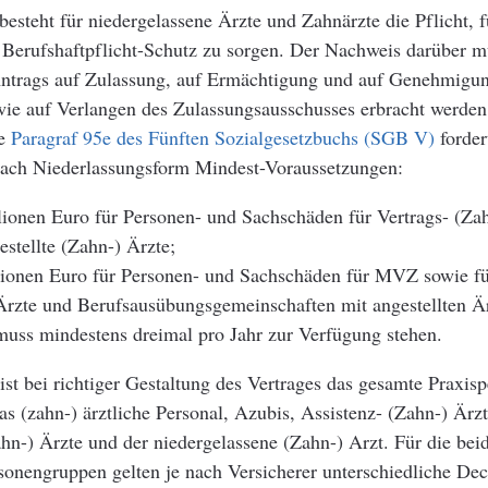
 besteht für niedergelassene Ärzte und Zahnärzte die Pflicht, f
 Berufshaftpflicht-Schutz zu sorgen. Der Nachweis darüber m
Antrags auf Zulassung, auf Ermächtigung und auf Genehmigun
wie auf Verlangen des Zulassungsausschusses erbracht werden
ne
Paragraf 95e des Fünften Sozialgesetzbuchs (SGB V)
forder
nach Niederlassungsform Mindest-Voraussetzungen:
lionen Euro für Personen- und Sachschäden für Vertrags- (Za
stellte (Zahn-) Ärzte;
lionen Euro für Personen- und Sachschäden für MVZ sowie fü
Ärzte und Berufsausübungsgemeinschaften mit angestellten Är
ss mindestens dreimal pro Jahr zur Verfügung stehen.
ist bei richtiger Gestaltung des Vertrages das gesamte Praxisp
as (zahn-) ärztliche Personal, Azubis, Assistenz- (Zahn-) Ärz
ahn-) Ärzte und der niedergelassene (Zahn-) Arzt. Für die beid
sonengruppen gelten je nach Versicherer unterschiedliche De