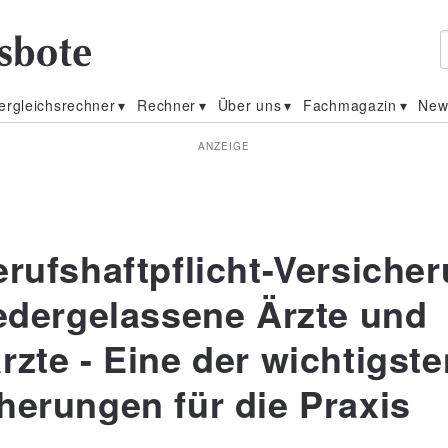
ergleichsrechner
Rechner
Über uns
Fachmagazin
New
ANZEIGE
erufshaftpflicht-Versiche
iedergelassene Ärzte und
rzte - Eine der wichtigste
herungen für die Praxis