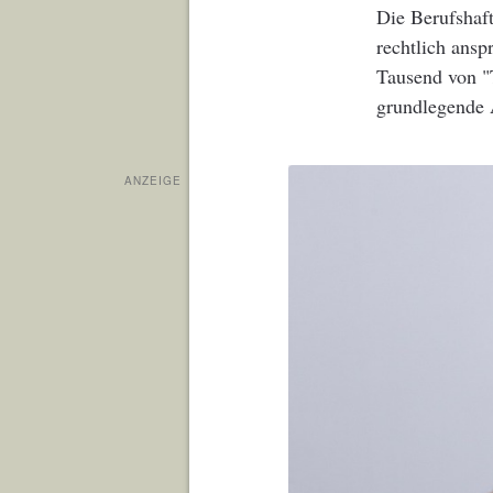
Die Berufshaft
rechtlich ansp
Tausend von "T
grundlegende 
ANZEIGE