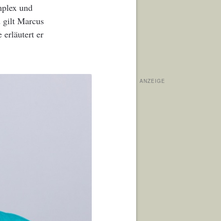
mplex und
 gilt Marcus
erläutert er
ANZEIGE