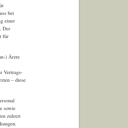
ür
uss bei
g einer
. Der
t für
hn-) Ärzte
r Vertrags-
zten – diese
ersonal
te sowie
en zuletzt
ckungen.