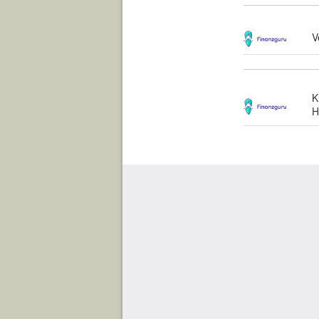
V
K
H