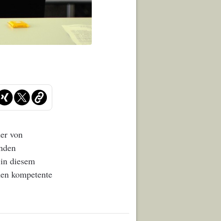
der von
rnden
in diesem
men kompetente