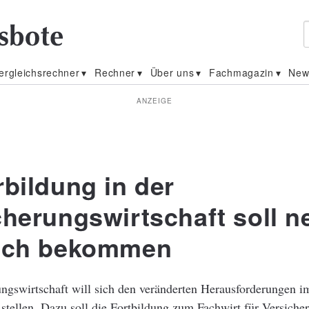
ergleichsrechner
Rechner
Über uns
Fachmagazin
New
ANZEIGE
rbildung in der
cherungswirtschaft soll 
ich bekommen
ngswirtschaft will sich den veränderten Herausforderungen i
stellen. Dazu soll die Fortbildung zum Fachwirt für Versich