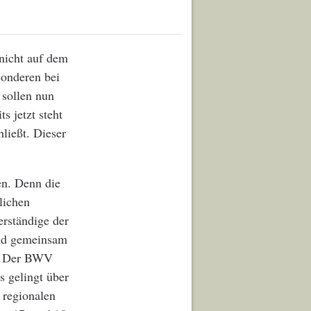
 nicht auf dem
sonderen bei
 sollen nun
s jetzt steht
hließt. Dieser
en. Denn die
lichen
erständige der
and gemeinsam
i. Der BWV
s gelingt über
 regionalen