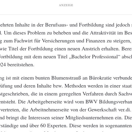
ANZEIGE
lehrten Inhalte in der Berufsaus- und Fortbildung sind jedoch
d. Um dieses Problem zu beheben und die Attraktivität im Be
g zum Fachwirt für Versicherungen und Finanzen zu steigern,
wie Titel der Fortbildung einen neuen Anstrich erhalten. Bereit
 Fortbildung mit dem neuen Titel „Bachelor Professional“ absc
024 bereitstehen.
g ist mit einem bunten Blumenstrauß an Bürokratie verbund
üfung und deren Inhalte bzw. Methoden werden in einer staat
tgeschrieben, die in einem geregelten Verfahren durch Sachv
 entsteht. Die Arbeitgeberseite wird vom BWV Bildungsverb
vertreten, die Arbeitnehmerseite von der Gewerkschaft ver.d
d bringt die Interessen seiner Mitgliedsunternehmen ein. Die
rständige und über 60 Experten. Diese werden in sogenannten