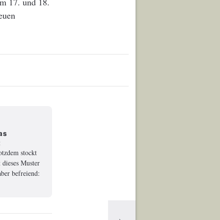
am 17. und 18.
neuen
as
t
rotzdem stockt
 dieses Muster
ber befreiend: