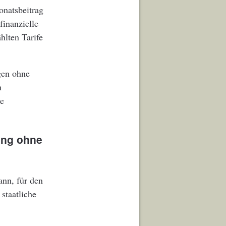
onatsbeitrag
finanzielle
hlten Tarife
gen ohne
n
ße
ung ohne
ann, für den
staatliche