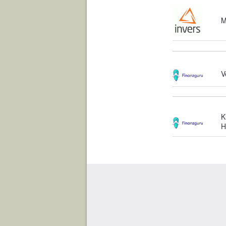
M
V
K
H