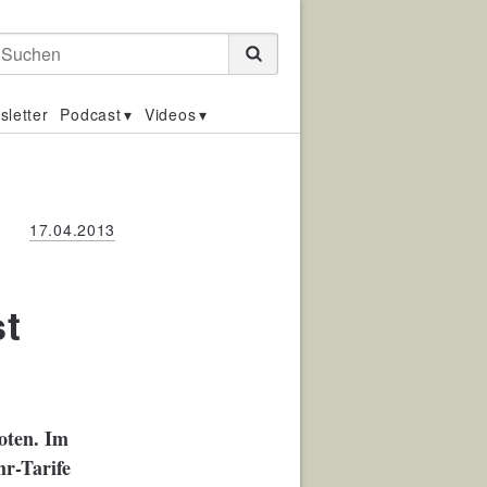
Suchen
sletter
Podcast
Videos
17.04.2013
st
oten. Im
hr-Tarife