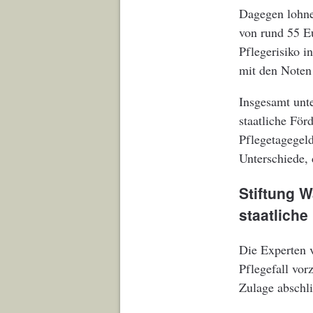
Dagegen lohne
von rund 55 Eu
Pflegerisiko i
mit den Noten 
Insgesamt unte
staatliche För
Pflegetagegeld
Unterschiede, 
Stiftung 
staatliche
Die Experten v
Pflegefall vor
Zulage abschl