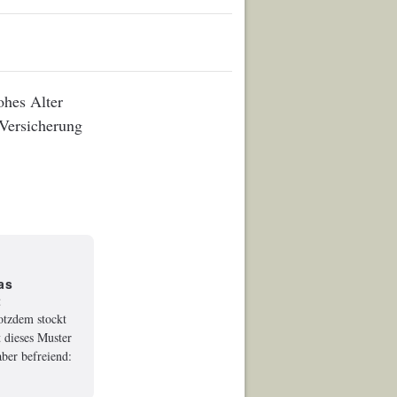
ohes Alter
 Versicherung
as
t
rotzdem stockt
 dieses Muster
ber befreiend: