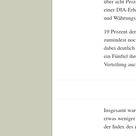
über acht Proz
einer DIA-Erhe
und Währungsk
19 Prozent der
zumindest noch
dabei deutlich
ein Fünftel ih
Verteilung auc
Insgesamt war
etwas weniger 
der Index des