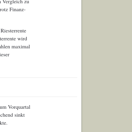
m Vergleich zu
rotz Finanz-
 Riesterrente
terrente wird
zahlen maximal
ieser
zum Vorquartal
echend sinkt
kte.