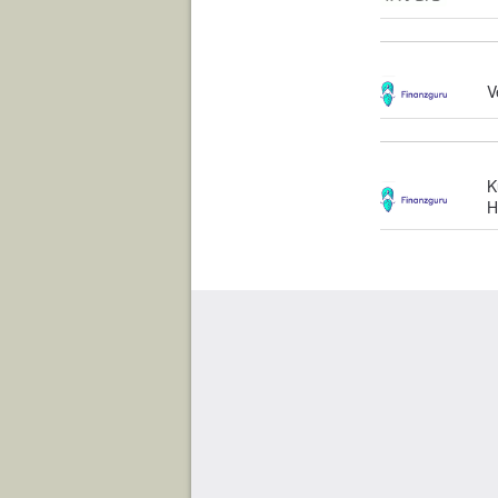
V
K
H