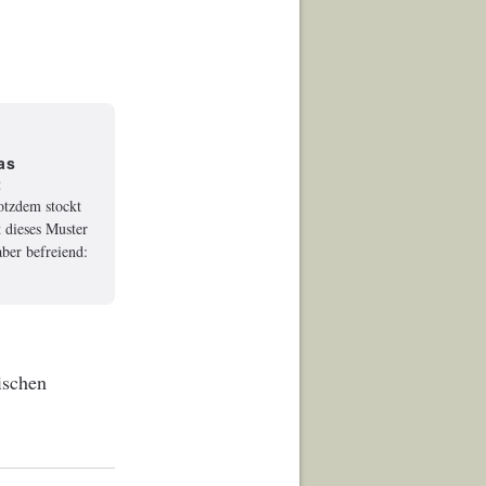
as
t
rotzdem stockt
 dieses Muster
ber befreiend:
ischen