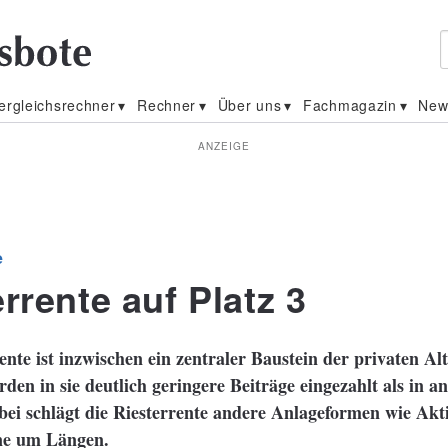
ergleichsrechner
Rechner
Über uns
Fachmagazin
New
ANZEIGE
e
rrente auf Platz 3
ente ist inzwischen ein zentraler Baustein der privaten Al
rden in sie deutlich geringere Beiträge eingezahlt als in a
ei schlägt die Riesterrente andere Anlageformen wie Akt
ne um Längen.