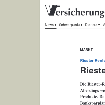
News
Schwerpunkt
Dienste
V
MARKT
Riester-Rent
Rieste
Die Riester-R
Allerdings we
Produkte. Dab
Banksparplä