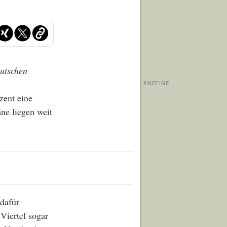
utschen
ANZEIGE
zent eine
ne liegen weit
 dafür
Viertel sogar