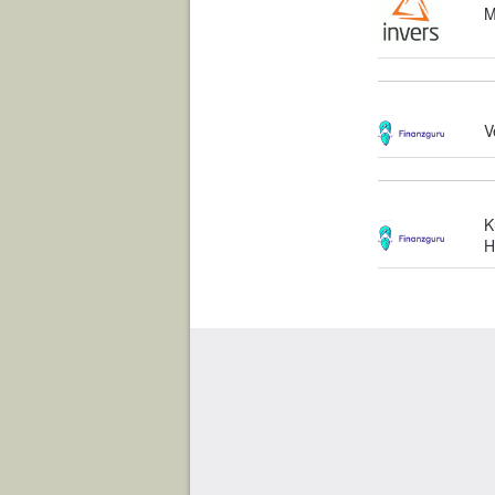
M
V
K
H