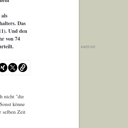
einem
 als
halters. Das
/11). Und den
hr von 74
teilt.
ANZEIGE
h nicht "die
 Sonst könne
 selben Zeit