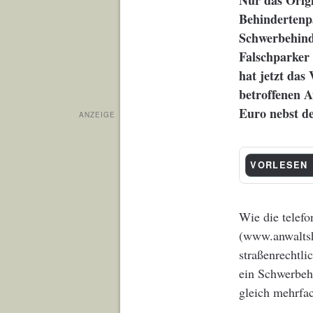
Nur das Origi
Behindertenpa
Schwerbehind
Falschparker 
hat jetzt das
betroffenen 
Euro nebst de
ANZEIGE
VORLESEN
Wie die telef
(www.anwaltsho
straßenrechtl
ein Schwerbehi
gleich mehrfa