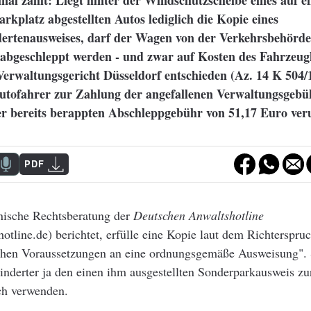
nal zählt: Liegt hinter der Windschutzscheibe eines auf 
rkplatz abgestellten Autos lediglich die Kopie eines
ertenausweises, darf der Wagen von der Verkehrsbehörde
abgeschleppt werden - und zwar auf Kosten des Fahrzeug
 Verwaltungsgericht Düsseldorf entschieden (Az. 14 K 504
Autofahrer zur Zahlung der angefallenen Verwaltungsgebü
r bereits berappten Abschleppgebühr von 51,17 Euro verur
PDF
onische Rechtsberatung der
Deutschen Anwaltshotline
tline.de) berichtet, erfülle eine Kopie laut dem Richterspruc
ichen Voraussetzungen an eine ordnungsgemäße Ausweisung".
nderter ja den einen ihm ausgestellten Sonderparkausweis zur
ch verwenden.