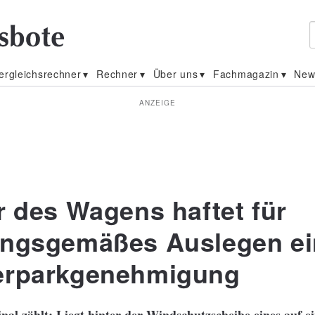
ergleichsrechner
Rechner
Über uns
Fachmagazin
New
ANZEIGE
r des Wagens haftet für
ngsgemäßes Auslegen ei
erparkgenehmigung