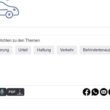
erung
Urteil
Haftung
Verkehr
Behindertenau
PDF