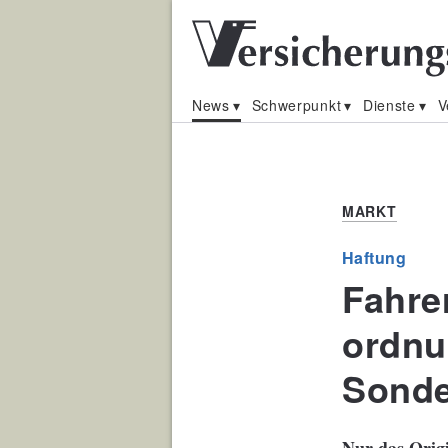
News
Schwerpunkt
Dienste
V
MARKT
Haftung
Fahre
ordnu
Sond