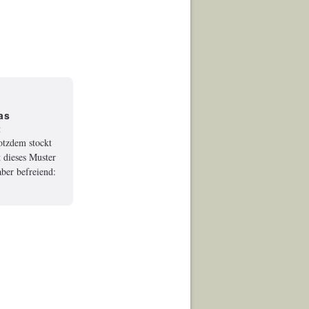
as
t
rotzdem stockt
 dieses Muster
ber befreiend: