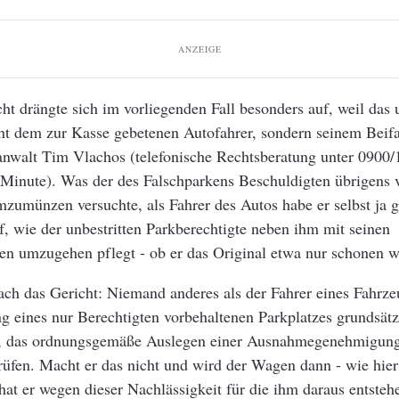
ANZEIGE
ht drängte sich im vorliegenden Fall besonders auf, weil das 
t dem zur Kasse gebetenen Autofahrer, sondern seinem Beifa
sanwalt Tim Vlachos (telefonische Rechtsberatung unter 0900
Minute). Was der des Falschparkens Beschuldigten übrigens v
zumünzen versuchte, als Fahrer des Autos habe er selbst ja g
f, wie der unbestritten Parkberechtigte neben ihm mit seinen
en umzugehen pflegt - ob er das Original etwa nur schonen wo
h das Gericht: Niemand anderes als der Fahrer eines Fahrzeu
g eines nur Berechtigten vorbehaltenen Parkplatzes grundsätz
h, das ordnungsgemäße Auslegen einer Ausnahmegenehmigung
üfen. Macht er das nicht und wird der Wagen dann - wie hier
hat er wegen dieser Nachlässigkeit für die ihm daraus entste