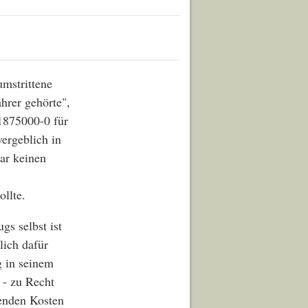
umstrittene
hrer gehörte",
/1875000-0 für
ergeblich in
ar keinen
llte.
gs selbst ist
lich dafür
 in seinem
 - zu Recht
henden Kosten