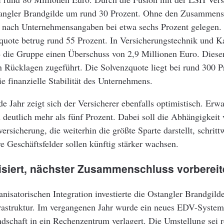
angler Brandgilde um rund 30 Prozent. Ohne den Zusammensc
nach Unternehmensangaben bei etwa sechs Prozent gelegen.
quote betrug rund 55 Prozent. In Versicherungstechnik und K
te die Gruppe einen Überschuss von 2,9 Millionen Euro. Diese
n Rücklagen zugeführt. Die Solvenzquote liegt bei rund 300 
die finanzielle Stabilität des Unternehmens.
de Jahr zeigt sich der Versicherer ebenfalls optimistisch. Erwa
eutlich mehr als fünf Prozent. Dabei soll die Abhängigkeit 
sicherung, die weiterhin die größte Sparte darstellt, schrittw
 Geschäftsfelder sollen künftig stärker wachsen.
isiert, nächster Zusammenschluss vorbereit
nisatorischen Integration investierte die Ostangler Brandgilde
frastruktur. Im vergangenen Jahr wurde ein neues EDV-System
dschaft in ein Rechenzentrum verlagert. Die Umstellung sei 