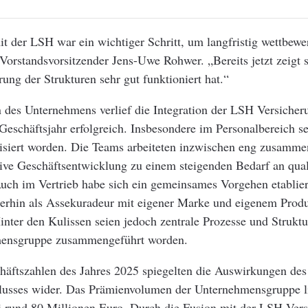
t der LSH war ein wichtiger Schritt, um langfristig wettbewe
 Vorstandsvorsitzender Jens-Uwe Rohwer. „Bereits jetzt zeigt s
g der Strukturen sehr gut funktioniert hat.“
des Unternehmens verlief die Integration der LSH Versicher
schäftsjahr erfolgreich. Insbesondere im Personalbereich se
isiert worden. Die Teams arbeiteten inzwischen eng zusammen
tive Geschäftsentwicklung zu einem steigenden Bedarf an qual
Auch im Vertrieb habe sich ein gemeinsames Vorgehen etablie
terhin als Assekuradeur mit eigener Marke und eigenem Produ
inter den Kulissen seien jedoch zentrale Prozesse und Struktu
mensgruppe zusammengeführt worden.
häftszahlen des Jahres 2025 spiegelten die Auswirkungen des
sses wider. Das Prämienvolumen der Unternehmensgruppe l
i rund 80 Millionen Euro. Durch die Fusion mit der LSH Ver