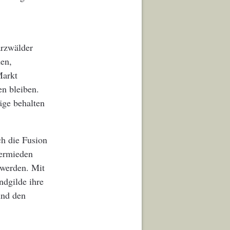
rzwälder
den,
Markt
en bleiben.
äge behalten
ch die Fusion
vermieden
 werden. Mit
ndgilde ihre
und den