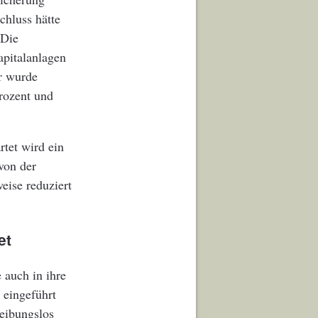
hluss hätte
 Die
apitalanlagen
r wurde
Prozent und
rtet wird ein
von der
eise reduziert
et
 auch in ihre
 eingeführt
reibungslos