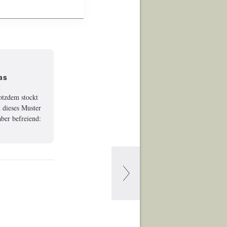
as
t
rotzdem stockt
 dieses Muster
ber befreiend: