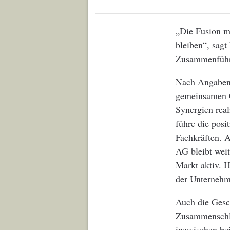
„Die Fusion mi
bleiben“, sagt
Zusammenführun
Nach Angaben 
gemeinsamen Ge
Synergien real
führe die posi
Fachkräften. 
AG bleibt wei
Markt aktiv. H
der Unterneh
Auch die Gesc
Zusammenschlu
inzwischen be