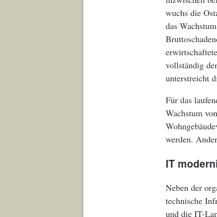
wuchs die Ost
das Wachstum 
Bruttoschaden
erwirtschafte
vollständig de
unterstreicht 
Für das laufen
Wachstum von d
Wohngebäudever
werden. Andere
IT modern
Neben der orga
technische In
und die IT-Lan