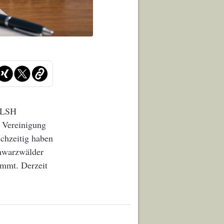
e LSH
r Vereinigung
ichzeitig haben
chwarzwälder
immt. Derzeit