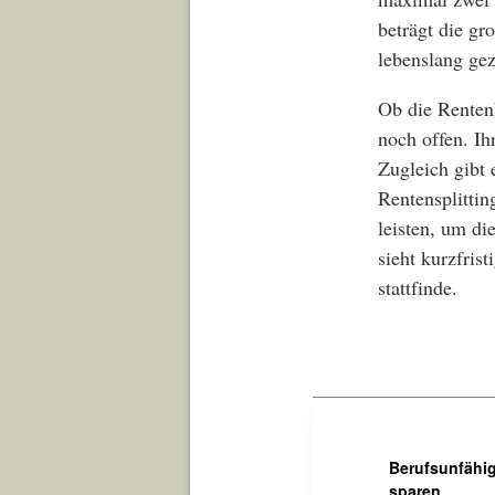
beträgt die g
lebenslang gez
Ob die Rentenk
noch offen. Ih
Zugleich gibt 
Rentensplittin
leisten, um d
sieht kurzfris
stattfinde.
Berufsunfähig
sparen