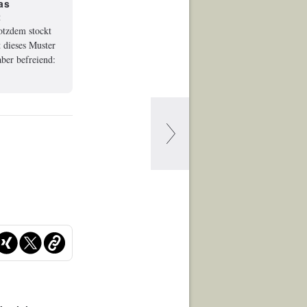
as
t
rotzdem stockt
 dieses Muster
ber befreiend: