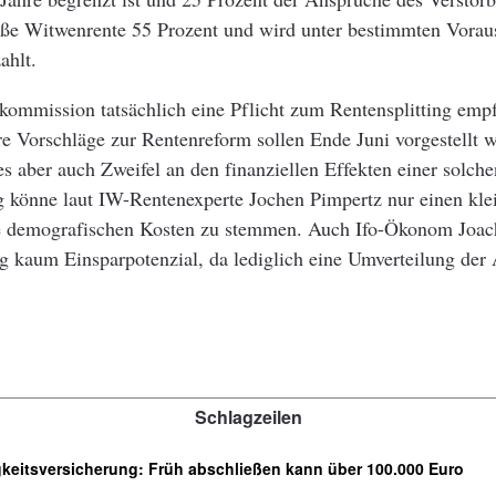
roße Witwenrente 55 Prozent und wird unter bestimmten Vora
ahlt.
ommission tatsächlich eine Pflicht zum Rentensplitting empf
re Vorschläge zur Rentenreform sollen Ende Juni vorgestellt 
es aber auch Zweifel an den finanziellen Effekten einer solch
g könne laut IW-Rentenexperte Jochen Pimpertz nur einen kle
ie demografischen Kosten zu stemmen. Auch Ifo-Ökonom Joac
tig kaum Einsparpotenzial, da lediglich eine Umverteilung de
Schlagzeilen
keitsversicherung: Früh abschließen kann über 100.000 Euro