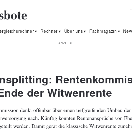
ergleichsrechner
Rechner
Über uns
Fachmagazin
New
ANZEIGE
nsplitting: Rentenkommi
 Ende der Witwenrente
mission denkt offenbar über einen tiefgreifenden Umbau der
enversorgung nach. Künftig könnten Rentenansprüche von Ehe
geteilt werden. Damit gerät die klassische Witwenrente zune