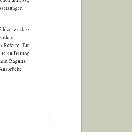
ussetzungen
ehlen wird, ist
werden.
en Reform. Ein
ineren Beitrag
him Ragnitz
r Ansprüche