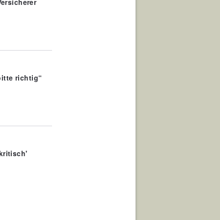
ersicherer
tte richtig“
ritisch'