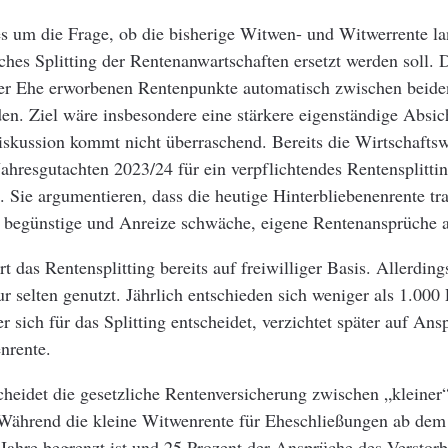
s um die Frage, ob die bisherige Witwen- und Witwerrente la
sches Splitting der Rentenanwartschaften ersetzt werden soll.
er Ehe erworbenen Rentenpunkte automatisch zwischen beide
den. Ziel wäre insbesondere eine stärkere eigenständige Absi
skussion kommt nicht überraschend. Bereits die Wirtschaftsw
Jahresgutachten 2023/24 für ein verpflichtendes Rentensplitti
 Sie argumentieren, dass die heutige Hinterbliebenenrente tra
 begünstige und Anreize schwäche, eigene Rentenansprüche 
rt das Rentensplitting bereits auf freiwilliger Basis. Allerding
r selten genutzt. Jährlich entschieden sich weniger als 1.000 
 sich für das Splitting entscheidet, verzichtet später auf Ans
nrente.
cheidet die gesetzliche Rentenversicherung zwischen „kleiner
Während die kleine Witwenrente für Eheschließungen ab dem
Jahre begrenzt ist und 25 Prozent der Ansprüche des Verstor