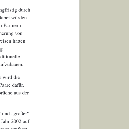
ngfristig durch
 Dabei würden
n Partnern
cherung von
eisen hatten
ng
ditionelle
aufzubauen.
s wird die
Paare dafür.
prüche aus der
“ und „großer“
 Jahr 2002 auf
benen umfasst,