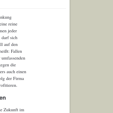
enkung
eine reine
men jeder
 darf sich
ll auf den
eißt: Fallen
er umfassenden
gegen die
ers auch einen
olg der Firma
ofitieren.
gen
ne Zukunft im