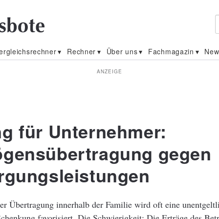
ergleichsrechner
Rechner
Über uns
Fachmagazin
New
ANZEIGE
g für Unternehmer:
gensübertragung gegen
rgungsleistungen
er Übertragung innerhalb der Familie wird oft eine unentgelt
henkung favorisiert. Die Schwierigkeit: Die Erträge des Betr