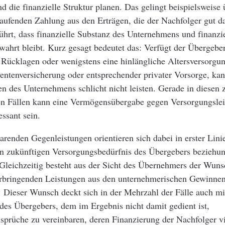
d die finanzielle Struktur planen. Das gelingt beispielsweise 
aufenden Zahlung aus den Erträgen, die der Nachfolger gut da
ührt, dass finanzielle Substanz des Unternehmens und finanzie
wahrt bleibt. Kurz gesagt bedeutet das: Verfügt der Übergebe
 Rücklagen oder wenigstens eine hinlängliche Altersversorgun
entenversicherung oder entsprechender privater Vorsorge, kann
n des Unternehmens schlicht nicht leisten. Gerade in diesen z
n Fällen kann eine Vermögensübergabe gegen Versorgungsle
essant sein.
arenden Gegenleistungen orientieren sich dabei in erster Lin
zukünftigen Versorgungsbedürfnis des Übergebers beziehun
Gleichzeitig besteht aus der Sicht des Übernehmers der Wuns
erbringenden Leistungen aus den unternehmerischen Gewinne
. Dieser Wunsch deckt sich in der Mehrzahl der Fälle auch mi
des Übergebers, dem im Ergebnis nicht damit gedient ist,
prüche zu vereinbaren, deren Finanzierung der Nachfolger vie