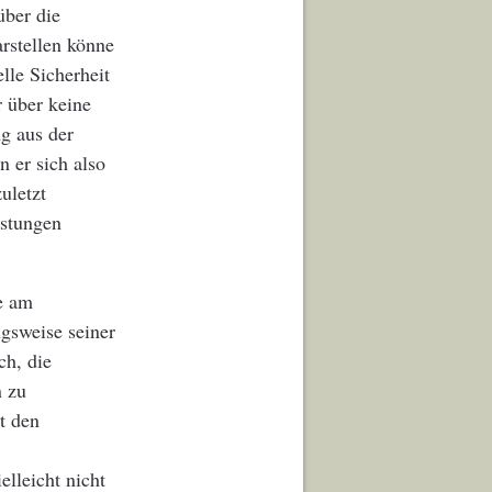
über die
rstellen könne
lle Sicherheit
r über keine
g aus der
 er sich also
uletzt
istungen
ie am
gsweise seiner
ch, die
n zu
t den
lleicht nicht