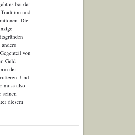
eht es bei der
 Tradition und
rationen. Die
inzige
eitsgründen
 anders
 Gegenteil von
ein Geld
Form der
rutieren. Und
er muss also
r seinen
nter diesem