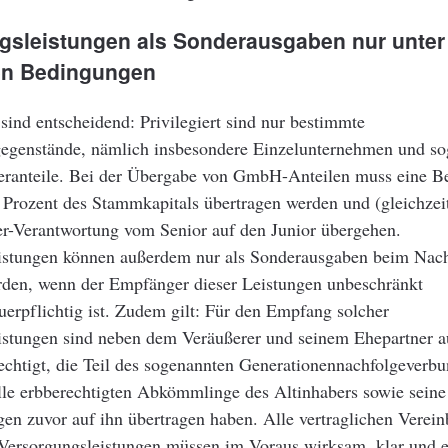
gsleistungen als Sonderausgaben nur unter
en Bedingungen
sind entscheidend: Privilegiert sind nur bestimmte
egenstände, nämlich insbesondere Einzelunternehmen und so
ranteile. Bei der Übergabe von GmbH-Anteilen muss eine Be
 Prozent des Stammkapitals übertragen werden und (gleichzei
er-Verantwortung vom Senior auf den Junior übergehen.
istungen können außerdem nur als Sonderausgaben beim Nach
den, wenn der Empfänger dieser Leistungen unbeschränkt
erpflichtig ist. Zudem gilt: Für den Empfang solcher
istungen sind neben dem Veräußerer und seinem Ehepartner a
echtigt, die Teil des sogenannten Generationennachfolgeverbu
le erbberechtigten Abkömmlinge des Altinhabers sowie seine 
en zuvor auf ihn übertragen haben. Alle vertraglichen Verei
 Versorgungsleistungen müssen im Voraus wirksam, klar und e