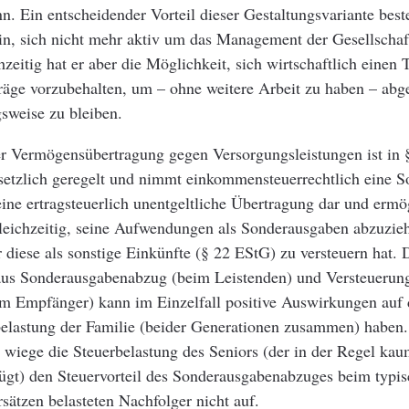
n. Ein entscheidender Vorteil dieser Gestaltungsvariante best
in, sich nicht mehr aktiv um das Management der Gesellscha
zeitig hat er aber die Möglichkeit, sich wirtschaftlich einen T
räge vorzubehalten, um – ohne weitere Arbeit zu haben – abge
sweise zu bleiben.
r Vermögensübertragung gegen Versorgungsleistungen ist in 
setzlich geregelt und nimmt einkommensteuerrechtlich eine S
t eine ertragsteuerlich unentgeltliche Übertragung dar und erm
eichzeitig, seine Aufwendungen als Sonderausgaben abzuzie
diese als sonstige Einkünfte (§ 22 EStG) zu versteuern hat. 
us Sonderausgabenabzug (beim Leistenden) und Versteuerung
im Empfänger) kann im Einzelfall positive Auswirkungen auf 
elastung der Familie (beider Generationen zusammen) haben
 wiege die Steuerbelastung des Seniors (der in der Regel kau
fügt) den Steuervorteil des Sonderausgabenabzuges beim typis
sätzen belasteten Nachfolger nicht auf.