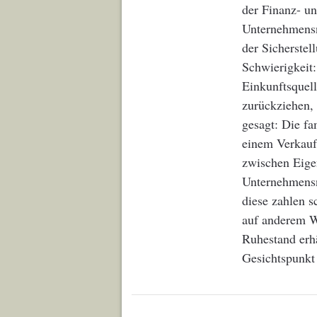
der Finanz- un
Unternehmensn
der Sicherste
Schwierigkeit:
Einkunftsquell
zurückziehen,
gesagt: Die fa
einem Verkauf 
zwischen Eige
Unternehmensn
diese zahlen s
auf anderem We
Ruhestand erh
Gesichtspunkt 