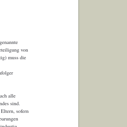
genannte
teiligung von
tig) muss die
folger
uch alle
ndes sind.
Eltern, sofern
nbarungen
indeutig