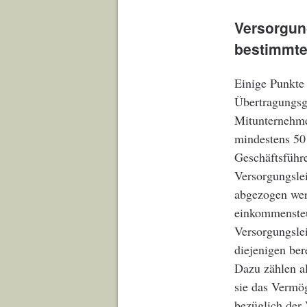
Versorgun
bestimmt
Einige Punkte 
Übertragungsg
Mitunternehme
mindestens 50
Geschäftsführ
Versorgungsle
abgezogen wer
einkommensteu
Versorgungsle
diejenigen ber
Dazu zählen al
sie das Vermög
bezüglich der