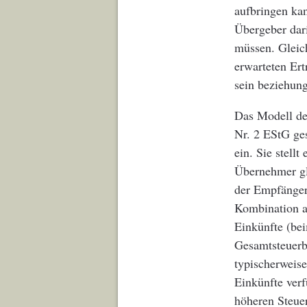
aufbringen kan
Übergeber dar
müssen. Gleich
erwarteten Ert
sein beziehung
Das Modell de
Nr. 2 EStG ge
ein. Sie stell
Übernehmer gl
der Empfänger 
Kombination a
Einkünfte (be
Gesamtsteuerb
typischerweise
Einkünfte ver
höheren Steuer