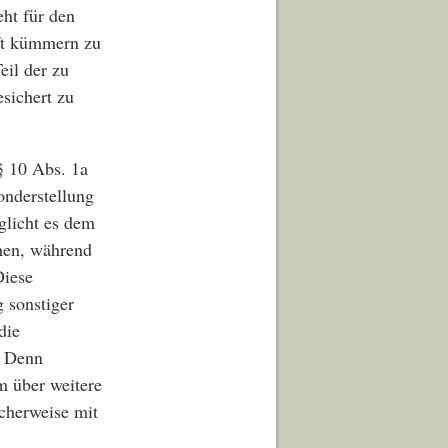
eht für den
ft kümmern zu
eil der zu
sichert zu
§ 10 Abs. 1a
onderstellung
öglicht es dem
hen, während
Diese
 sonstiger
die
. Denn
m über weitere
cherweise mit