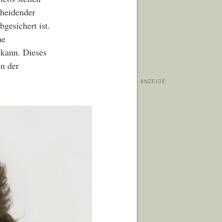
cheidender
gesichert ist.
ne
 kann. Dieses
en der
ANZEIGE