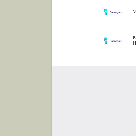
V
K
H