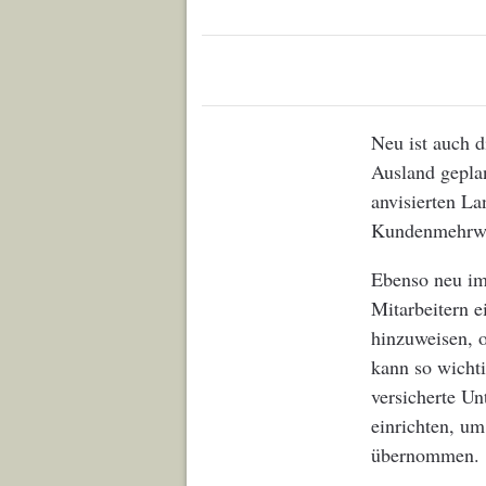
Neu ist auch d
Ausland geplan
anvisierten L
Kundenmehrwer
Ebenso neu im 
Mitarbeitern e
hinzuweisen, 
kann so wicht
versicherte U
einrichten, um
übernommen.