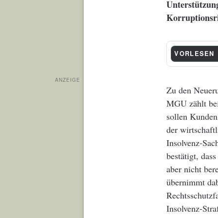
Unterstützun
Korruptionsri
VORLESEN
ANZEIGE
Zu den Neueru
MGU zählt bei
sollen Kunden
der wirtschaft
Insolvenz-Sach
bestätigt, da
aber nicht ber
übernimmt dab
Rechtsschutzf
Insolvenz-Stra