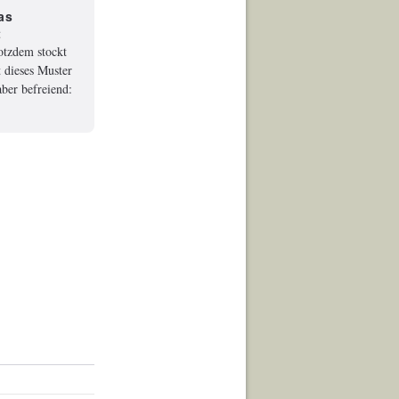
as
t
rotzdem stockt
 dieses Muster
ber befreiend: