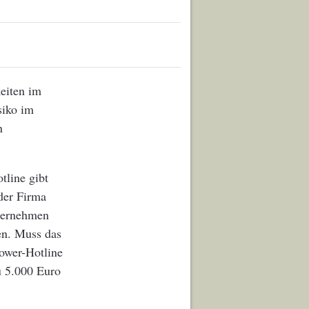
keiten im
siko im
n
tline gibt
 der Firma
nternehmen
en. Muss das
ower-Hotline
u 5.000 Euro