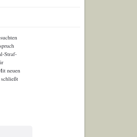
esuchten
nspruch
-Straf-
ür
Mit neuen
schließt