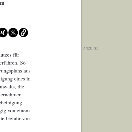
um
ANZEIGE
utzes für
erfahren. So
rungsplans aus
nigung eines in
anwalts, die
nternehmen
scheinigung
gig von einem
ie Gefahr von