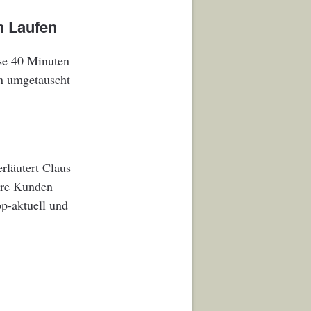
n Laufen
ise 40 Minuten
n umgetauscht
rläutert Claus
ere Kunden
p-aktuell und