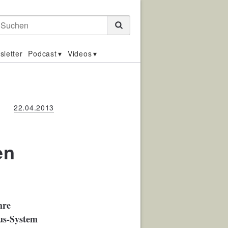
Suchen
sletter
Podcast
Videos
22.04.2013
en
hre
us-System