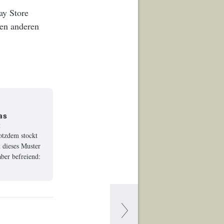
ay Store
len anderen
as
t
rotzdem stockt
 dieses Muster
ber befreiend: