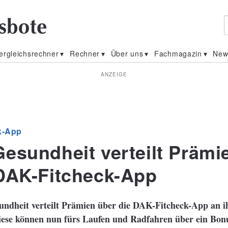
ergleichsrechner
Rechner
Über uns
Fachmagazin
New
ANZEIGE
k-App
esundheit verteilt Prämi
DAK-Fitcheck-App
ndheit verteilt Prämien über die
DAK-Fitcheck-App an i
iese können nun
fürs Laufen und Radfahren
über ein Bon