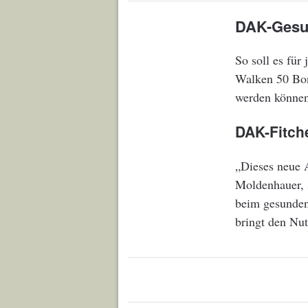
DAK-Gesun
So soll es fü
Walken 50 Bon
werden können
DAK-Fitch
„Dieses neue A
Moldenhauer, 
beim gesunden
bringt den Nut