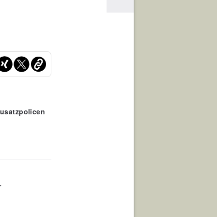
usatzpolicen
r