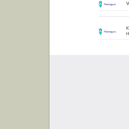
V
K
H