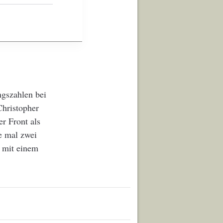
ngszahlen bei
Christopher
er Front als
e mal zwei
b mit einem