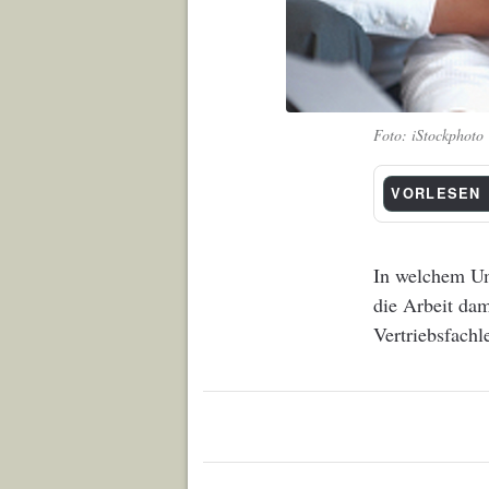
iStockphoto
VORLESEN
In welchem Um
die Arbeit dam
Vertriebsfachl