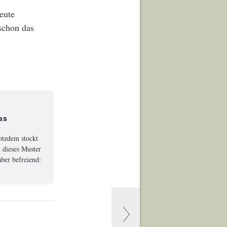
leute
 schon das
as
t
rotzdem stockt
 dieses Muster
ber befreiend: