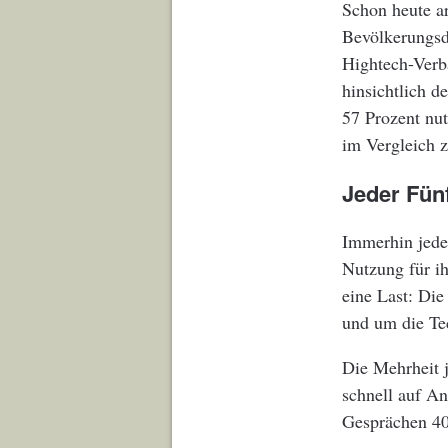
Schon heute a
Bevölkerungsdu
Hightech-Verb
hinsichtlich d
57 Prozent nu
im Vergleich 
Jeder Fün
Immerhin jeder
Nutzung für ih
eine Last: Die
und um die Te
Die Mehrheit j
schnell auf An
Gesprächen 40