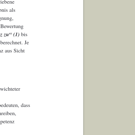
riebene
nis als
gnung,
 Bewertung
z zu“ (1)
bis
berechnet. Je
nz aus Sicht
wichteter
edeuten, dass
reiben,
mpetenz