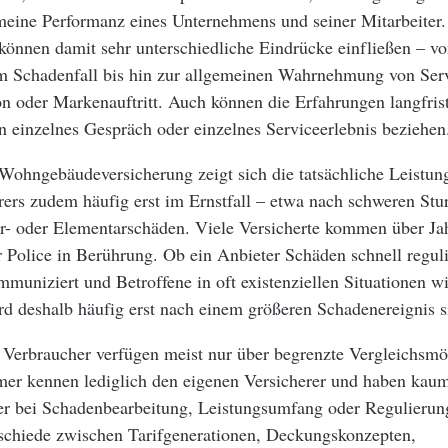
meine Performanz eines Unternehmens und seiner Mitarbeiter. 
können damit sehr unterschiedliche Eindrücke einfließen – v
m Schadenfall bis hin zur allgemeinen Wahrnehmung von Serv
 oder Markenauftritt. Auch können die Erfahrungen langfrist
in einzelnes Gespräch oder einzelnes Serviceerlebnis beziehen
Wohngebäudeversicherung zeigt sich die tatsächliche Leistun
rers zudem häufig erst im Ernstfall – etwa nach schweren Stu
r- oder Elementarschäden. Viele Versicherte kommen über Ja
 Police in Berührung. Ob ein Anbieter Schäden schnell reguli
mmuniziert und Betroffene in oft existenziellen Situationen 
ird deshalb häufig erst nach einem größeren Schadenereignis s
Verbraucher verfügen meist nur über begrenzte Vergleichsmö
mer kennen lediglich den eigenen Versicherer und haben kaum
er bei Schadenbearbeitung, Leistungsumfang oder Regulierun
rschiede zwischen Tarifgenerationen, Deckungskonzepten,