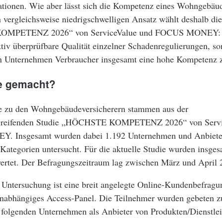
tionen. Wie aber lässt sich die Kompetenz eines Wohngebäud
vergleichsweise niedrigschwelligen Ansatz wählt deshalb die
MPETENZ 2026“ von ServiceValue und FOCUS MONEY: Si
ktiv überprüfbare Qualität einzelner Schadenregulierungen, so
n Unternehmen Verbraucher insgesamt eine hohe Kompetenz z
e gemacht?
e zu den Wohngebäudeversicherern stammen aus der
greifenden Studie „HÖCHSTE KOMPETENZ 2026“ von Servi
 Insgesamt wurden dabei 1.192 Unternehmen und Anbiete
Kategorien untersucht. Für die aktuelle Studie wurden insge
wertet. Der Befragungszeitraum lag zwischen März und April 
 Untersuchung ist eine breit angelegte Online-Kundenbefragu
unabhängiges Access-Panel. Die Teilnehmer wurden gebeten z
e folgenden Unternehmen als Anbieter von Produkten/Dienstle