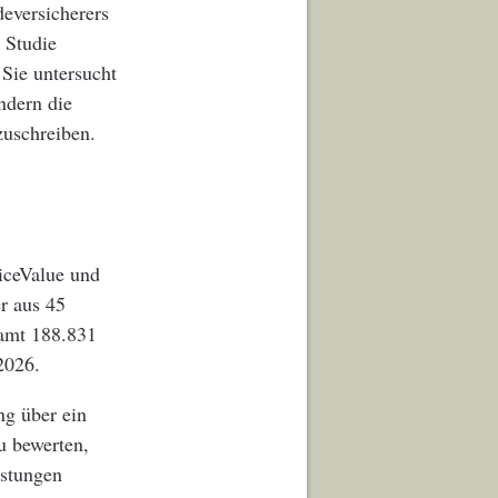
eversicherers
 Studie
e untersucht
ndern die
uschreiben.
ceValue und
r aus 45
samt 188.831
2026.
ng über ein
u bewerten,
istungen