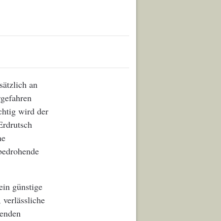
ätzlich an
rgefahren
htig wird der
Erdrutsch
ne
zbedrohende
ein günstige
 verlässliche
tenden