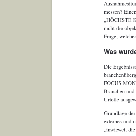
Ausnahmesitua
messen? Einen 
„HÖCHSTE KO
nicht die obje
Frage, welche
Was wurd
Die Ergebniss
branchenüber
FOCUS MONEY.
Branchen und 
Urteile ausge
Grundlage der
externes und 
„inwieweit di