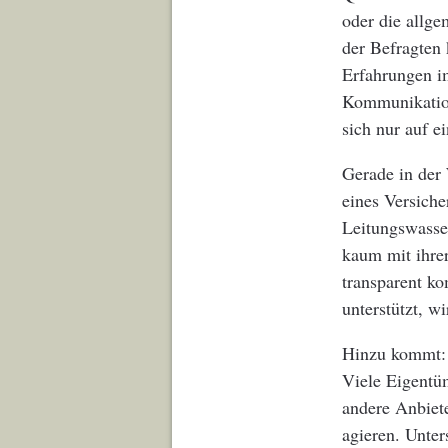
oder die allge
der Befragten 
Erfahrungen i
Kommunikation
sich nur auf e
Gerade in der 
eines Versiche
Leitungswasse
kaum mit ihrer
transparent ko
unterstützt, w
Hinzu kommt: 
Viele Eigentü
andere Anbiet
agieren. Unte