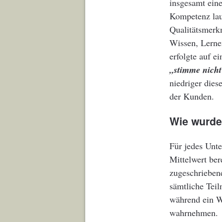
insgesamt ein
Kompetenz lau
Qualitätsmerk
Wissen, Lerne
erfolgte auf 
„stimme nicht
niedriger dies
der Kunden.
Wie wurde
Für jedes Unt
Mittelwert ber
zugeschrieben
sämtliche Tei
während ein W
wahrnehmen.