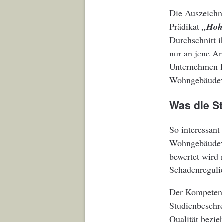
Die Auszeichn
Prädikat
„Hoh
Durchschnitt 
nur an jene An
Unternehmen la
Wohngebäudeve
Was die St
So interessan
Wohngebäudeve
bewertet wird 
Schadenreguli
Der Kompetenzb
Studienbeschr
Qualität bezie