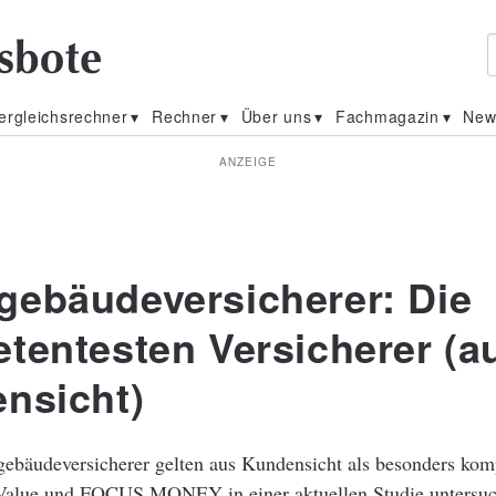
ergleichsrechner
Rechner
Über uns
Fachmagazin
New
ANZEIGE
ebäudeversicherer: Die
tentesten Versicherer (a
nsicht)
bäudeversicherer gelten aus Kundensicht als besonders kom
Value und FOCUS MONEY in einer aktuellen Studie untersuc