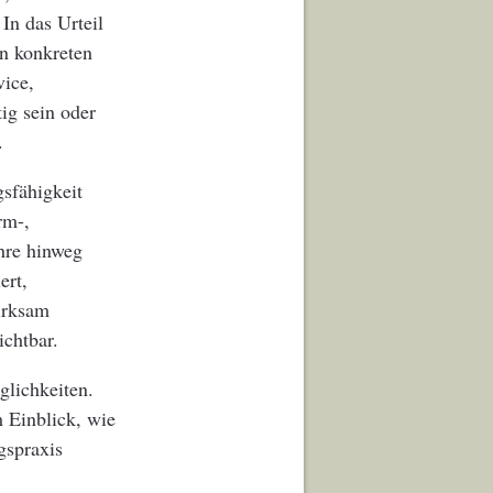
In das Urteil
on konkreten
ice,
ig sein oder
.
gsfähigkeit
rm-,
hre hinweg
ert,
wirksam
ichtbar.
glichkeiten.
 Einblick, wie
gspraxis