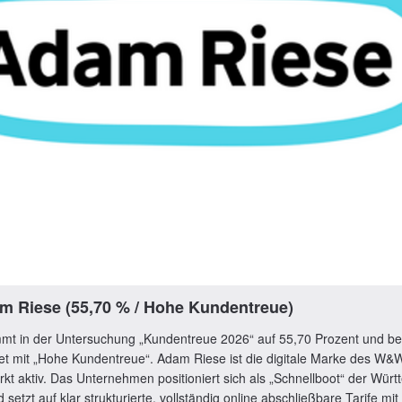
m Riese (55,70 % / Hohe Kundentreue)
t in der Untersuchung „Kundentreue 2026“ auf 55,70 Prozent und be
et mit „Hohe Kundentreue“. Adam Riese ist die digitale Marke des W
kt aktiv. Das Unternehmen positioniert sich als „Schnellboot“ der Wür
setzt auf klar strukturierte, vollständig online abschließbare Tarife mit