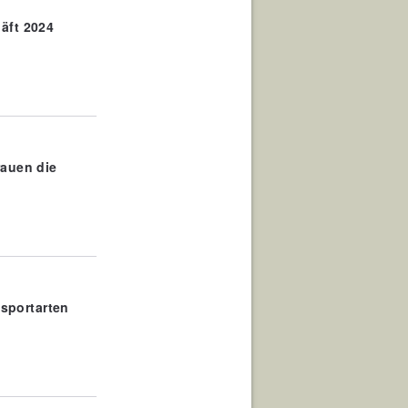
äft 2024
rauen die
tsportarten