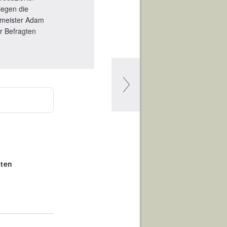
iegen die
nmeister Adam
r Befragten
sten