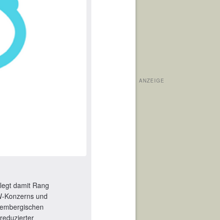
ANZEIGE
legt damit Rang
&W-Konzerns und
ttembergischen
 reduzierter