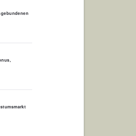
dsgebundenen
onus,
hstumsmarkt