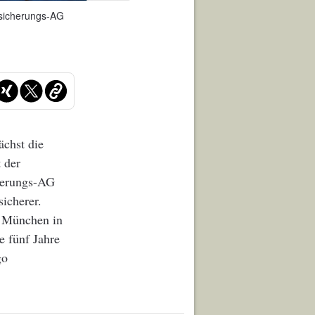
ersicherungs-AG
chst die
 der
cherungs-AG
sicherer.
d München in
e fünf Jahre
go