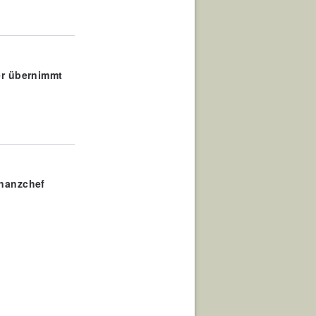
er übernimmt
inanzchef