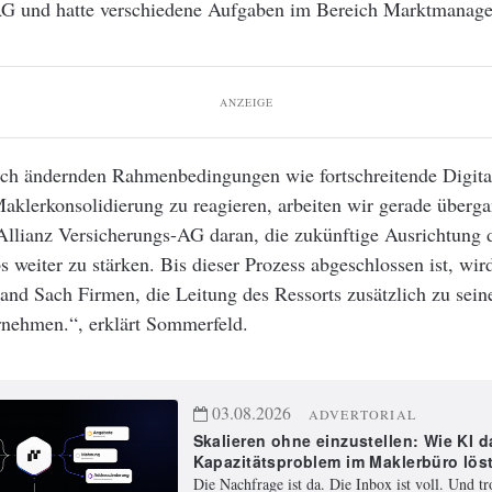
G und hatte verschiedene Aufgaben im Bereich Marktmanag
ANZEIGE
ich ändernden Rahmenbedingungen wie fortschreitende Digita
klerkonsolidierung zu reagieren, arbeiten wir gerade überg
Allianz Versicherungs-AG daran, die zukünftige Ausrichtung 
s weiter zu stärken. Bis dieser Prozess abgeschlossen ist, wir
and Sach Firmen, die Leitung des Ressorts zusätzlich zu sein
nehmen.“, erklärt Sommerfeld.
03.08.2026
ADVERTORIAL
Skalieren ohne einzustellen: Wie KI d
Kapazitätsproblem im Maklerbüro lös
Die Nachfrage ist da. Die Inbox ist voll. Und t