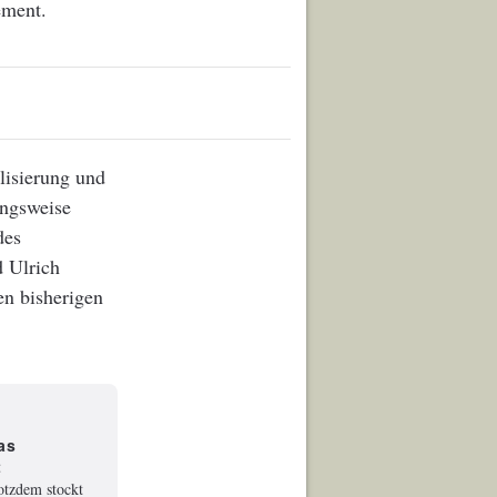
ement.
lisierung und
angsweise
des
d Ulrich
en bisherigen
as
t
rotzdem stockt