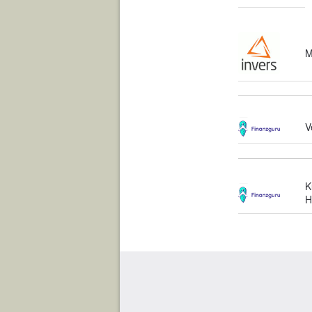
M
V
K
H