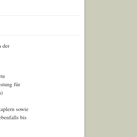
n der
rte
stung für
n)
taplern sowie
benfalls bis