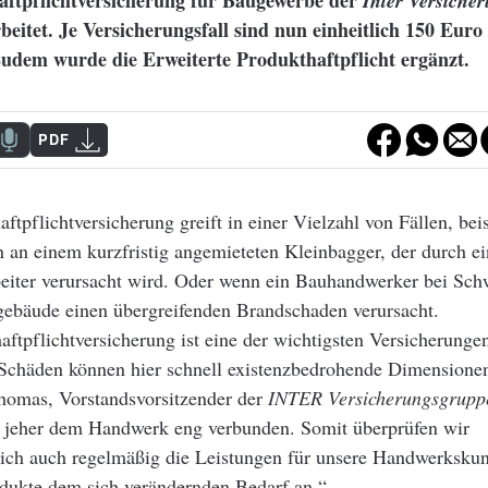
aftpflichtversicherung für Baugewerbe der
Inter Versiche
eitet. Je Versicherungsfall sind nun einheitlich 150 Euro
udem wurde die Erweiterte Produkthaftpflicht ergänzt.
PDF
aftpflichtversicherung greift in einer Vielzahl von Fällen, bei
 an einem kurzfristig angemieteten Kleinbagger, der durch e
beiter verursacht wird. Oder wenn ein Bauhandwerker bei Schw
ebäude einen übergreifenden Brandschaden verursacht.
aftpflichtversicherung ist eine der wichtigsten Versicherungen
Schäden können hier schnell existenzbedrohende Dimension
Thomas, Vorstandsvorsitzender der
INTER Versicherungsgrupp
t jeher dem Handwerk eng verbunden. Somit überprüfen wir
dlich auch regelmäßig die Leistungen für unsere Handwerksku
odukte dem sich verändernden Bedarf an.“