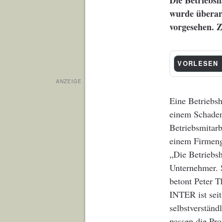
Die Betriebsh
wurde überarb
vorgesehen. Z
VORLESEN
ANZEIGE
Eine Betriebsh
einem Schaden
Betriebsmitar
einem Firmeng
„Die Betriebsh
Unternehmer. 
betont Peter 
INTER ist sei
selbstverstän
passen die Pr