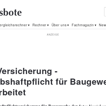
ergleichsrechner
Rechner
Über uns
Fachmagazin
New
ANZEIGE
Versicherung -
ebshaftpflicht für Baugew
rbeitet