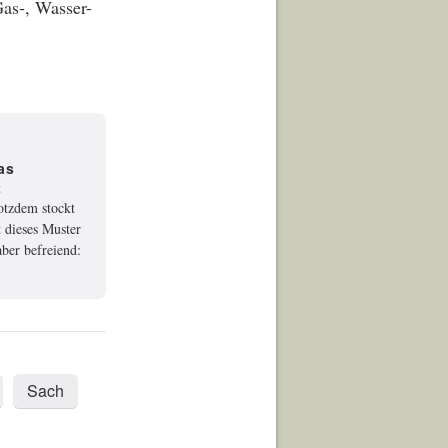
Gas-, Wasser-
as
t
rotzdem stockt
 dieses Muster
ber befreiend:
Sach