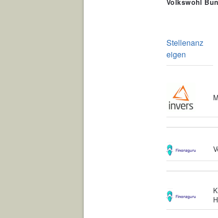
Volkswohl Bun
Stellenanz
eigen
M
V
K
H