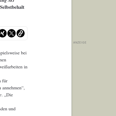
rung AG
 Selbstbehalt
ANZEIGE
spielsweise bei
inen
eißarbeiten in
 für
en annehmen“,
e
. „Die
nden und