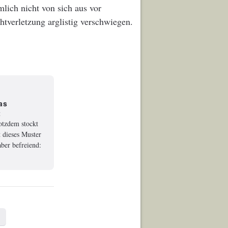
lich nicht von sich aus vor
tverletzung arglistig verschwiegen.
as
t
rotzdem stockt
 dieses Muster
ber befreiend: