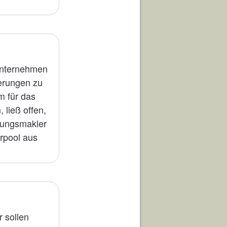
 Unternehmen
erungen zu
m für das
 ließ offen,
erungsmakler
rpool aus
 sollen