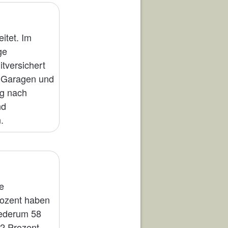
itet. Im
ge
tversichert
f Garagen und
ng nach
nd
.
he
rozent haben
iederum 58
12 Prozent