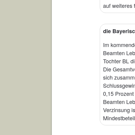
auf weiteres f
die Bayeris
Im kommenden
Beamten Lebe
Tochter BL d
Die Gesamtve
sich zusamme
Schlussgewin
0,15 Prozent
Beamten Lebe
Verzinsung is
Mindestbetei