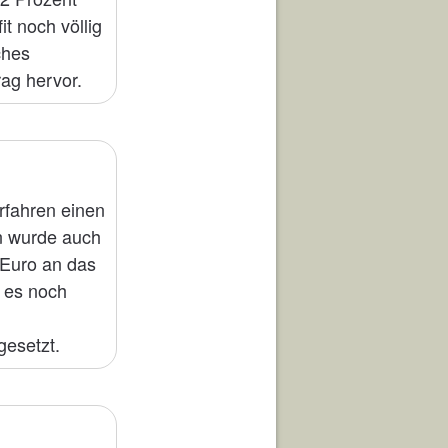
t noch völlig
ches
rag hervor.
rfahren einen
n wurde auch
 Euro an das
 es noch
gesetzt.