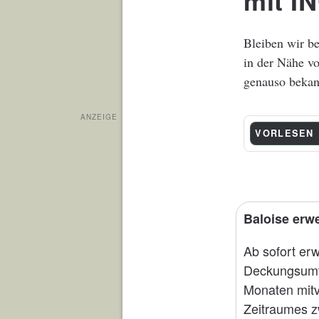
mit I
Bleiben wir b
in der Nähe v
genauso bekan
ANZEIGE
VORLESEN
Baloise erw
Ab sofort erw
Deckungsumfa
Monaten mitve
Zeitraumes z