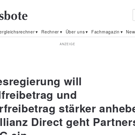
ergleichsrechner
Rechner
Über uns
Fachmagazin
New
ANZEIGE
sregierung will
freibetrag und
rfreibetrag stärker anheb
llianz Direct geht Partner