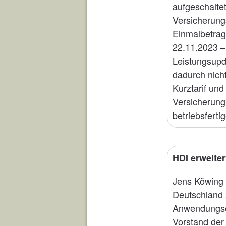
aufgeschaltet
Versicherung
Einmalbetrage
22.11.2023 –
Leistungsupd
dadurch nich
Kurztarif un
Versicherung
betriebsfert
HDI erweite
Jens Köwing 
Deutschland 
Anwendungsen
Vorstand der 