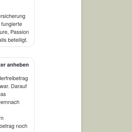
rsicherung
 fungierte
ture, Passion
s beteiligt.
ker anheben
erfreibetrag
 war. Darauf
das
. Demnach
Im
ibetrag noch