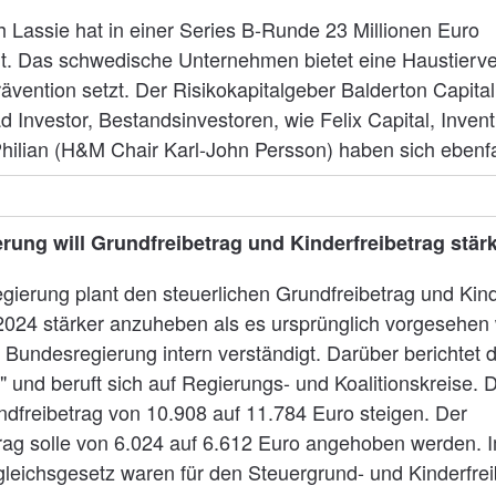
h Lassie hat in einer Series B-Runde 23 Millionen Euro
. Das schwedische Unternehmen bietet eine Haustierve
rävention setzt. Der Risikokapitalgeber Balderton Capital
d Investor, Bestandsinvestoren, wie Felix Capital, Inven
hilian (H&M Chair Karl-John Persson) haben sich ebenfall
rung will Grundfreibetrag und Kinderfreibetrag stär
gierung plant den steuerlichen Grundfreibetrag und Kind
 2024 stärker anzuheben als es ursprünglich vorgesehen
 Bundesregierung intern verständigt. Darüber berichtet 
" und beruft sich auf Regierungs- und Koalitionskreise
ndfreibetrag von 10.908 auf 11.784 Euro steigen. Der
trag solle von 6.024 auf 6.612 Euro angehoben werden. 
sgleichsgesetz waren für den Steuergrund- und Kinderfre