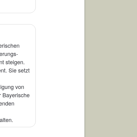
erischen
erungs-
t steigen.
t. Sie setzt
ligung von
r Bayerische
fenden
alten.