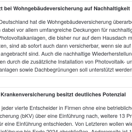
tzt bei Wohngebäudeversicherung auf Nachhaltigkeit
 Deutschland hat die Wohngebäudeversicherung überarbe
 dabei vor allem umfangreiche Deckungen für nachhalti
Photovoltaikanlagen, die bisher nur auf dem Hausdach mi
en, sind ab sofort auch dann versicherbar, wenn sie au
angebracht sind. Auch die nachhaltige Wiederherstellu
 durch die zusätzliche Installation von Photovoltaik- u
anlagen sowie Dachbegrünungen soll unterstützt werden
 Krankenversicherung besitzt deutliches Potenzial
 jeder vierte Entscheider in Firmen ohne eine betrieblic
cherung (bKV) über eine Einführung nach, weitere 13 P
für eine Einführung entschieden. Von Letzteren wollen w
Einführung bis Ende 2024 abschließen. Andererseits ist 