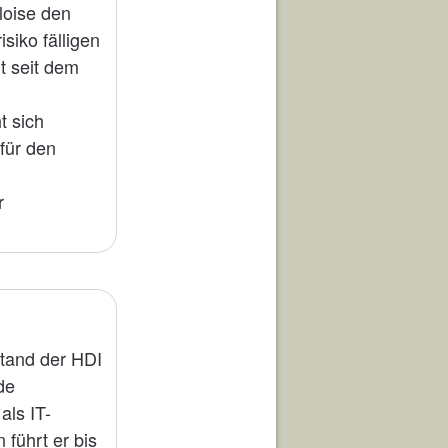
loise den
siko fälligen
t seit dem
t sich
für den
r
tand der HDI
de
als IT-
führt er bis