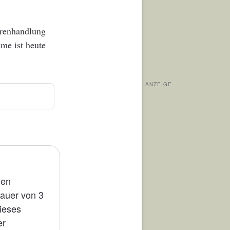
arenhandlung
me ist heute
ANZEIGE
den
Dauer von 3
dieses
er