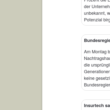
der Unterneh
unbekannt, w
Potenzial bir
Bundesregie
Am Montag be
Nachtragshau
die ursprüng
Generationen
keine gesetzl
Bundesregier
Insurtech sa