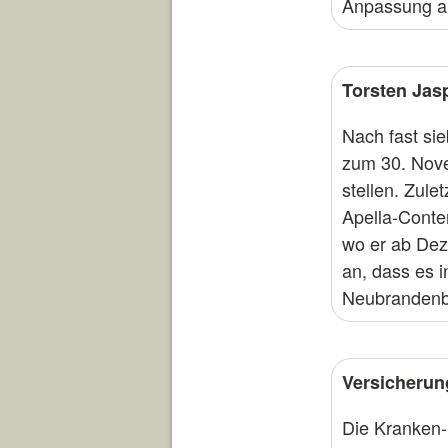
Anpassung au
Torsten Jasp
Nach fast si
zum 30. Nove
stellen. Zule
Apella-Conten
wo er ab Dez
an, dass es 
Neubrandenb
Versicherun
Die Kranken-